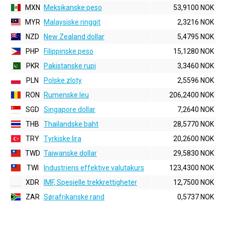
MXN
Meksikanske peso
53,9100 NOK
MYR
Malaysiske ringgit
2,3216 NOK
NZD
New Zealand dollar
5,4795 NOK
PHP
Filippinske peso
15,1280 NOK
PKR
Pakistanske rupi
3,3460 NOK
PLN
Polske zloty
2,5596 NOK
RON
Rumenske leu
206,2400 NOK
SGD
Singapore dollar
7,2640 NOK
THB
Thailandske baht
28,5770 NOK
TRY
Tyrkiske lira
20,2600 NOK
TWD
Taiwanske dollar
29,5830 NOK
TWI
Industriens effektive valutakurs
123,4300 NOK
XDR
IMF, Spesielle trekkrettigheter
12,7500 NOK
ZAR
Sørafrikanske rand
0,5737 NOK