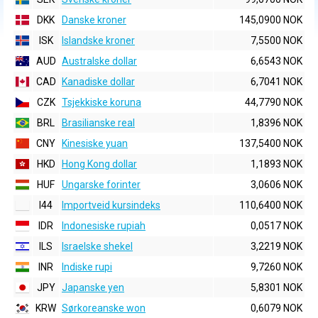
DKK
Danske kroner
145,0900 NOK
ISK
Islandske kroner
7,5500 NOK
AUD
Australske dollar
6,6543 NOK
CAD
Kanadiske dollar
6,7041 NOK
CZK
Tsjekkiske koruna
44,7790 NOK
BRL
Brasilianske real
1,8396 NOK
CNY
Kinesiske yuan
137,5400 NOK
HKD
Hong Kong dollar
1,1893 NOK
HUF
Ungarske forinter
3,0606 NOK
I44
Importveid kursindeks
110,6400 NOK
IDR
Indonesiske rupiah
0,0517 NOK
ILS
Israelske shekel
3,2219 NOK
INR
Indiske rupi
9,7260 NOK
JPY
Japanske yen
5,8301 NOK
KRW
Sørkoreanske won
0,6079 NOK