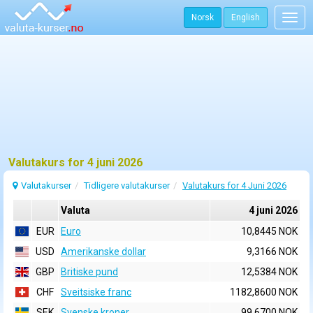
Norsk
English
Togg
navig
Valutakurs for 4 juni 2026
Valutakurser
Tidligere valutakurser
Valutakurs for 4 Juni 2026
Valuta
4 juni 2026
EUR
Euro
10,8445 NOK
USD
Amerikanske dollar
9,3166 NOK
GBP
Britiske pund
12,5384 NOK
CHF
Sveitsiske franc
1182,8600 NOK
SEK
Svenske kroner
99,6700 NOK