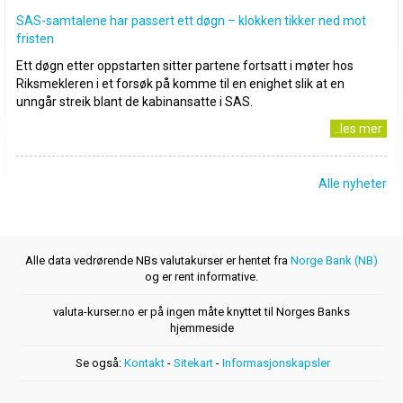
SAS-samtalene har passert ett døgn – klokken tikker ned mot
fristen
Ett døgn etter oppstarten sitter partene fortsatt i møter hos
Riksmekleren i et forsøk på komme til en enighet slik at en
unngår streik blant de kabinansatte i SAS.
..les mer
Alle nyheter
Alle data vedrørende NBs valutakurser er hentet fra
Norge Bank (NB)
og er rent informative.
valuta-kurser.no er på ingen måte knyttet til Norges Banks
hjemmeside
Se også:
Kontakt
-
Sitekart
-
Informasjonskapsler