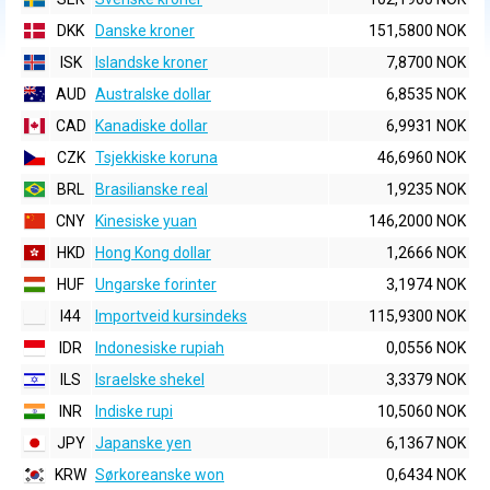
DKK
Danske kroner
151,5800 NOK
ISK
Islandske kroner
7,8700 NOK
AUD
Australske dollar
6,8535 NOK
CAD
Kanadiske dollar
6,9931 NOK
CZK
Tsjekkiske koruna
46,6960 NOK
BRL
Brasilianske real
1,9235 NOK
CNY
Kinesiske yuan
146,2000 NOK
HKD
Hong Kong dollar
1,2666 NOK
HUF
Ungarske forinter
3,1974 NOK
I44
Importveid kursindeks
115,9300 NOK
IDR
Indonesiske rupiah
0,0556 NOK
ILS
Israelske shekel
3,3379 NOK
INR
Indiske rupi
10,5060 NOK
JPY
Japanske yen
6,1367 NOK
KRW
Sørkoreanske won
0,6434 NOK