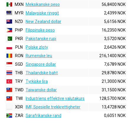
MXN
Meksikanske peso
56,8400 NOK
MYR
Malaysiske ringgit
2,4399 NOK
NZD
New Zealand dollar
5,6156 NOK
PHP
Filippinske peso
16,2350 NOK
PKR
Pakistanske rupi
3,5720 NOK
PLN
Polske zloty
2,6426 NOK
RON
Rumenske leu
216,1400 NOK
SGD
Singapore dollar
7,6789 NOK
THB
Thailandske baht
29,8780 NOK
TRY
Tyrkiske lira
21,3000 NOK
TWD
Taiwanske dollar
31,1500 NOK
TWI
Industriens effektive valutakurs
128,5700 NOK
XDR
IMF, Spesielle trekkrettigheter
13,4728 NOK
ZAR
Sørafrikanske rand
0,6051 NOK