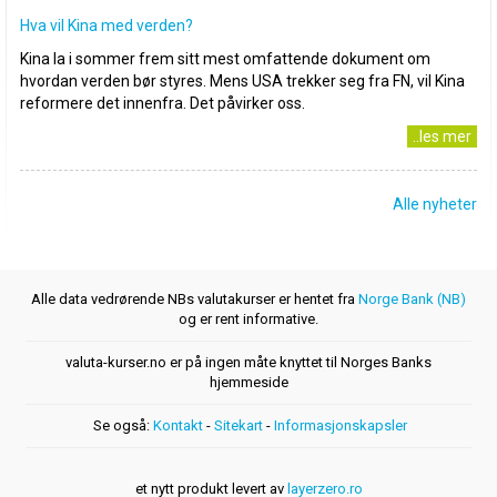
Hva vil Kina med verden?
Kina la i sommer frem sitt mest omfattende dokument om
hvordan verden bør styres. Mens USA trekker seg fra FN, vil Kina
reformere det innenfra. Det påvirker oss.
..les mer
Alle nyheter
Alle data vedrørende NBs valutakurser er hentet fra
Norge Bank (NB)
og er rent informative.
valuta-kurser.no er på ingen måte knyttet til Norges Banks
hjemmeside
Se også:
Kontakt
-
Sitekart
-
Informasjonskapsler
et nytt produkt levert av
layerzero.ro