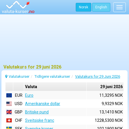
Norsk
English
Togg
navig
Valutakurs for 29 juni 2026
Valutakurser
Tidligere valutakurser
Valutakurs for 29 Juni 2026
Valuta
29 juni 2026
EUR
Euro
11,3295 NOK
USD
Amerikanske dollar
9,9329 NOK
GBP
Britiske pund
13,1410 NOK
CHF
Sveitsiske franc
1228,5300 NOK
SEK
Svenske kroner
102,1900 NOK