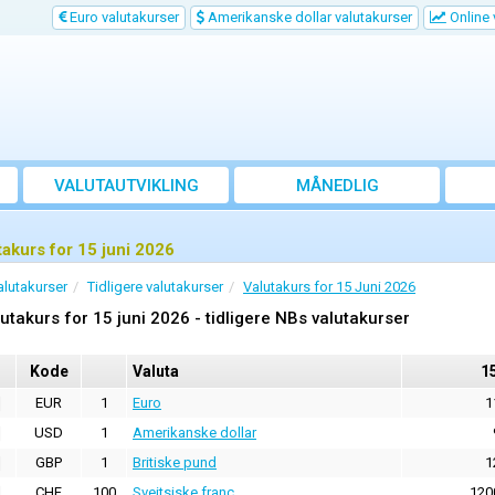
Euro valutakurser
Amerikanske dollar valutakurser
Online 
VALUTAUTVIKLING
MÅNEDLIG
GJENNOMSNITTSKURS
takurs for 15 juni 2026
alutakurser
Tidligere valutakurser
Valutakurs for 15 Juni 2026
utakurs for 15 juni 2026 - tidligere NBs valutakurser
Kode
Valuta
15
EUR
1
Euro
1
USD
1
Amerikanske dollar
GBP
1
Britiske pund
1
CHF
100
Sveitsiske franc
120