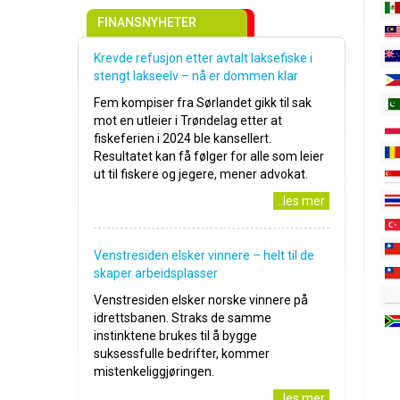
FINANSNYHETER
Krevde refusjon etter avtalt laksefiske i
stengt lakseelv – nå er dommen klar
Fem kompiser fra Sørlandet gikk til sak
mot en utleier i Trøndelag etter at
fiskeferien i 2024 ble kansellert.
Resultatet kan få følger for alle som leier
ut til fiskere og jegere, mener advokat.
..les mer
Venstresiden elsker vinnere – helt til de
skaper arbeidsplasser
Venstresiden elsker norske vinnere på
idrettsbanen. Straks de samme
instinktene brukes til å bygge
suksessfulle bedrifter, kommer
mistenkeliggjøringen.
..les mer