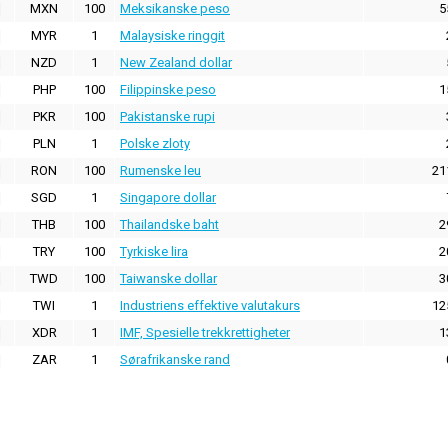
MXN
100
Meksikanske peso
5
MYR
1
Malaysiske ringgit
NZD
1
New Zealand dollar
PHP
100
Filippinske peso
1
PKR
100
Pakistanske rupi
PLN
1
Polske zloty
RON
100
Rumenske leu
21
SGD
1
Singapore dollar
THB
100
Thailandske baht
2
TRY
100
Tyrkiske lira
2
TWD
100
Taiwanske dollar
3
TWI
1
Industriens effektive valutakurs
12
XDR
1
IMF, Spesielle trekkrettigheter
1
ZAR
1
Sørafrikanske rand