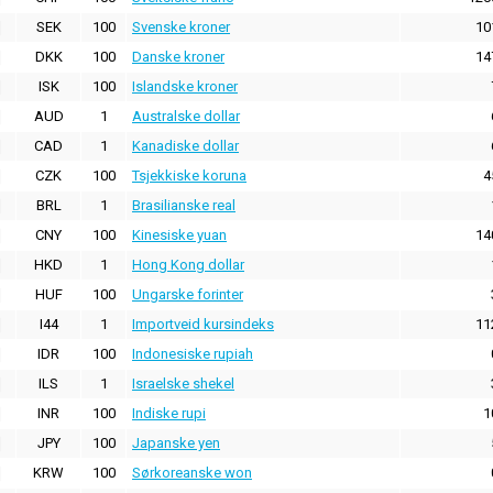
SEK
100
Svenske kroner
10
DKK
100
Danske kroner
14
ISK
100
Islandske kroner
AUD
1
Australske dollar
CAD
1
Kanadiske dollar
CZK
100
Tsjekkiske koruna
4
BRL
1
Brasilianske real
CNY
100
Kinesiske yuan
14
HKD
1
Hong Kong dollar
HUF
100
Ungarske forinter
I44
1
Importveid kursindeks
11
IDR
100
Indonesiske rupiah
ILS
1
Israelske shekel
INR
100
Indiske rupi
1
JPY
100
Japanske yen
KRW
100
Sørkoreanske won