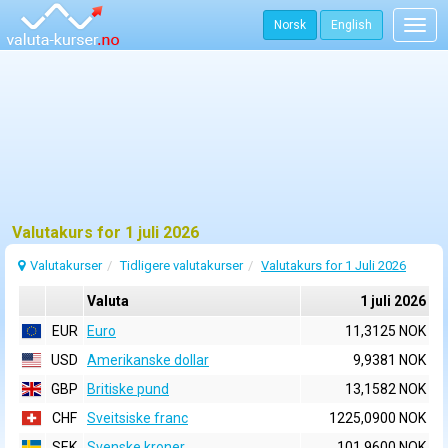
Norsk
English
Togg
navig
Valutakurs for 1 juli 2026
Valutakurser
Tidligere valutakurser
Valutakurs for 1 Juli 2026
Valuta
1 juli 2026
EUR
Euro
11,3125 NOK
USD
Amerikanske dollar
9,9381 NOK
GBP
Britiske pund
13,1582 NOK
CHF
Sveitsiske franc
1225,0900 NOK
SEK
Svenske kroner
101,9600 NOK