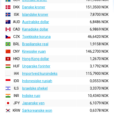
DKK
Danske kroner
151,3500 NOK
ISK
Islandske kroner
7,8700 NOK
AUD
Australske dollar
6,8486 NOK
CAD
Kanadiske dollar
6,9869 NOK
CZK
Tsjekkiske koruna
46,6420 NOK
BRL
Brasilianske real
1,9158 NOK
CNY
Kinesiske yuan
146,2700 NOK
HKD
Hong Kong dollar
1,2670 NOK
HUF
Ungarske forinter
3,1792 NOK
I44
Importveid kursindeks
115,7900 NOK
IDR
Indonesiske rupiah
0,0553 NOK
ILS
Israelske shekel
3,3370 NOK
INR
Indiske rupi
10,4340 NOK
JPY
Japanske yen
6,1079 NOK
KRW
Sørkoreanske won
0,6378 NOK