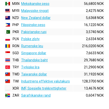
MXN
Meksikanske peso
56,6800 NOK
MYR
Malaysiske ringgit
2,4275 NOK
NZD
New Zealand dollar
5,6368 NOK
PHP
Filippinske peso
16,1220 NOK
PKR
Pakistanske rupi
3,5740 NOK
PLN
Polske zloty
2,6334 NOK
RON
Rumenske leu
216,0200 NOK
SGD
Singapore dollar
7,6633 NOK
THB
Thailandske baht
29,7680 NOK
TRY
Tyrkiske lira
21,2900 NOK
TWD
Taiwanske dollar
31,1920 NOK
TWI
Industriens effektive valutakurs
128,3700 NOK
XDR
IMF, Spesielle trekkrettigheter
13,4676 NOK
ZAR
Sørafrikanske rand
0,6047 NOK