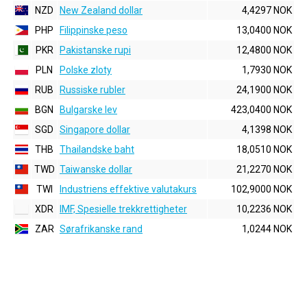
NZD
New Zealand dollar
4,4297 NOK
PHP
Filippinske peso
13,0400 NOK
PKR
Pakistanske rupi
12,4800 NOK
PLN
Polske zloty
1,7930 NOK
RUB
Russiske rubler
24,1900 NOK
BGN
Bulgarske lev
423,0400 NOK
SGD
Singapore dollar
4,1398 NOK
THB
Thailandske baht
18,0510 NOK
TWD
Taiwanske dollar
21,2270 NOK
TWI
Industriens effektive valutakurs
102,9000 NOK
XDR
IMF, Spesielle trekkrettigheter
10,2236 NOK
ZAR
Sørafrikanske rand
1,0244 NOK