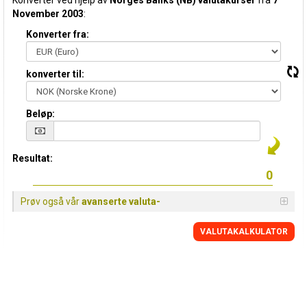
Konverter ved hjelp av
Norges Banks (NB) valutakurser
fra
7
November 2003
:
Konverter fra:
konverter til:
Beløp:
Resultat:
Prøv også vår
avanserte valuta-
VALUTAKALKULATOR