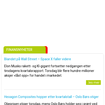
FINANSNYHETER
Blandet på Wall Street – Space X faller videre
Elon Musks rakett- og KI-gigant fortsetter nedgangen etter
tirsdagens kvartalsrapport. Torsdag blir flere hundre millioner
aksjer «låst opp» for handel i markedet.
..les mer
Hexagon Composites hopper etter kvartalstall – Oslo Børs stiger
Oljeprisen stiger torsdag, mens Oslo Børs holder seg i grønt ved