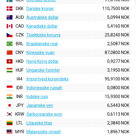
DKK
Danske kroner
110,7500 NOK
AUD
Australske dollar
5,0994 NOK
CAD
Kanadiske dollar
5,4160 NOK
CZK
Tsjekkiske koruna
25,8240 NOK
BRL
Brasilianske real
2,5087 NOK
CNY
Kinesiske yuan
87,0800 NOK
HKD
Hong Kong dollar
0,9277 NOK
HUF
Ungarske forinter
3,1950 NOK
I44
Importveid kursindeks
95,9100 NOK
IDR
Indonesiske rupiah
0,0800 NOK
INR
Indiske rupi
15,9300 NOK
JPY
Japanske yen
6,5443 NOK
KRW
Sørkoreanske won
0,6113 NOK
LTL
Litauiske litas
2,3840 NOK
MYR
Malaysiske ringgit
1,8967 NOK