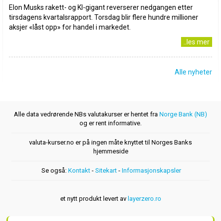
Elon Musks rakett- og KI-gigant reverserer nedgangen etter
tirsdagens kvartalsrapport. Torsdag blir flere hundre millioner
aksjer «låst opp» for handel i markedet.
..les mer
Alle nyheter
Alle data vedrørende NBs valutakurser er hentet fra
Norge Bank (NB)
og er rent informative.
valuta-kurser.no er på ingen måte knyttet til Norges Banks
hjemmeside
Se også:
Kontakt
-
Sitekart
-
Informasjonskapsler
et nytt produkt levert av
layerzero.ro