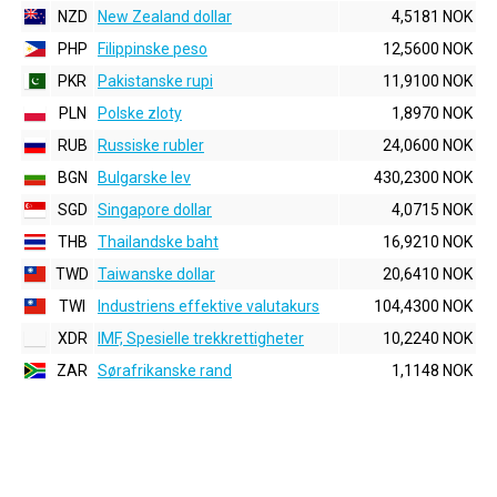
NZD
New Zealand dollar
4,5181 NOK
PHP
Filippinske peso
12,5600 NOK
PKR
Pakistanske rupi
11,9100 NOK
PLN
Polske zloty
1,8970 NOK
RUB
Russiske rubler
24,0600 NOK
BGN
Bulgarske lev
430,2300 NOK
SGD
Singapore dollar
4,0715 NOK
THB
Thailandske baht
16,9210 NOK
TWD
Taiwanske dollar
20,6410 NOK
TWI
Industriens effektive valutakurs
104,4300 NOK
XDR
IMF, Spesielle trekkrettigheter
10,2240 NOK
ZAR
Sørafrikanske rand
1,1148 NOK