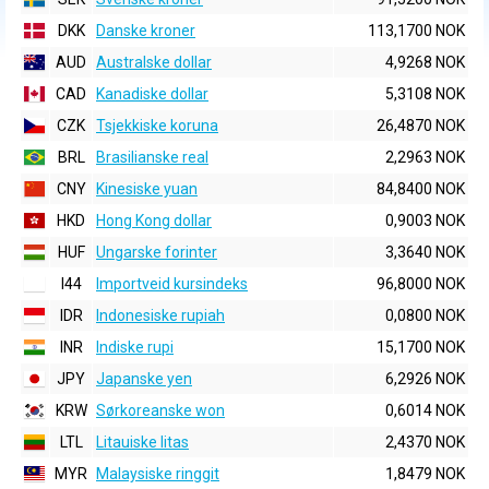
DKK
Danske kroner
113,1700 NOK
AUD
Australske dollar
4,9268 NOK
CAD
Kanadiske dollar
5,3108 NOK
CZK
Tsjekkiske koruna
26,4870 NOK
BRL
Brasilianske real
2,2963 NOK
CNY
Kinesiske yuan
84,8400 NOK
HKD
Hong Kong dollar
0,9003 NOK
HUF
Ungarske forinter
3,3640 NOK
I44
Importveid kursindeks
96,8000 NOK
IDR
Indonesiske rupiah
0,0800 NOK
INR
Indiske rupi
15,1700 NOK
JPY
Japanske yen
6,2926 NOK
KRW
Sørkoreanske won
0,6014 NOK
LTL
Litauiske litas
2,4370 NOK
MYR
Malaysiske ringgit
1,8479 NOK