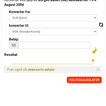
Konverter ved hjelp av
Norges Banks (NB) valutakurser
fra
4
August 2004
:
Konverter fra:
konverter til:
Beløp:
Resultat:
Prøv også vår
avanserte valuta-
VALUTAKALKULATOR