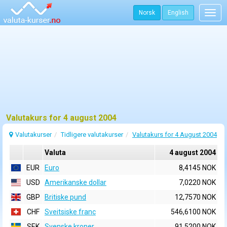
Norsk
English
Togg
navig
Valutakurs for 4 august 2004
Valutakurser
Tidligere valutakurser
Valutakurs for 4 August 2004
Valuta
4 august 2004
EUR
Euro
8,4145 NOK
USD
Amerikanske dollar
7,0220 NOK
GBP
Britiske pund
12,7570 NOK
CHF
Sveitsiske franc
546,6100 NOK
SEK
Svenske kroner
91,5200 NOK