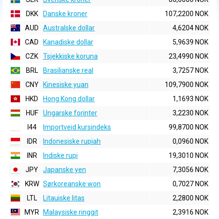
DKK
Danske kroner
107,2200 NOK
AUD
Australske dollar
4,6204 NOK
CAD
Kanadiske dollar
5,9639 NOK
CZK
Tsjekkiske koruna
23,4990 NOK
BRL
Brasilianske real
3,7257 NOK
CNY
Kinesiske yuan
109,7900 NOK
HKD
Hong Kong dollar
1,1693 NOK
HUF
Ungarske forinter
3,2230 NOK
I44
Importveid kursindeks
99,8700 NOK
IDR
Indonesiske rupiah
0,0960 NOK
INR
Indiske rupi
19,3010 NOK
JPY
Japanske yen
7,3056 NOK
KRW
Sørkoreanske won
0,7027 NOK
LTL
Litauiske litas
2,2800 NOK
MYR
Malaysiske ringgit
2,3916 NOK