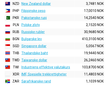
NZD
New Zealand dollar
3,7481 NOK
PHP
Filippinske peso
17,0010 NOK
PKR
Pakistanske rupi
14,2540 NOK
PLN
Polske zloty
2,1520 NOK
RUB
Russiske rubler
30,9680 NOK
BGN
Bulgarske lev
410,3100 NOK
SGD
Singapore dollar
5,0567 NOK
THB
Thailandske baht
19,9440 NOK
TWD
Taiwanske dollar
26,2460 NOK
TWI
Industriens effektive valutakurs
103,8700 NOK
XDR
IMF, Spesielle trekkrettigheter
11,4803 NOK
ZAR
Sørafrikanske rand
1,1039 NOK