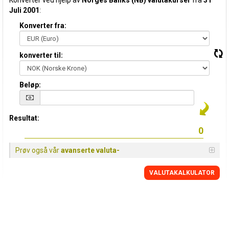
Konverter ved hjelp av
Norges Banks (NB) valutakurser
fra
31
Juli 2001
:
Konverter fra:
konverter til:
Beløp:
Resultat:
Prøv også vår
avanserte valuta-
VALUTAKALKULATOR