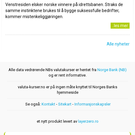
Venstresiden elsker norske vinnere på idrettsbanen. Straks de
samme instinktene brukes til å bygge suksessfulle bedrifter,
kommer mistenkeliggjøringen.
..les mer
Alle nyheter
Alle data vedrørende NBs valutakurser er hentet fra
Norge Bank (NB)
og er rent informative.
valuta-kurser.no er på ingen måte knyttet til Norges Banks
hjemmeside
Se også:
Kontakt
-
Sitekart
-
Informasjonskapsler
et nytt produkt levert av
layerzero.ro