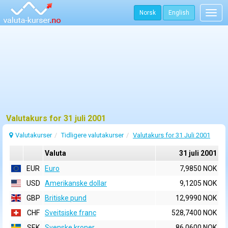
Norsk
English
Togg
navig
Valutakurs for 31 juli 2001
Valutakurser
Tidligere valutakurser
Valutakurs for 31 Juli 2001
Valuta
31 juli 2001
EUR
Euro
7,9850 NOK
USD
Amerikanske dollar
9,1205 NOK
GBP
Britiske pund
12,9990 NOK
CHF
Sveitsiske franc
528,7400 NOK
SEK
Svenske kroner
86,0600 NOK