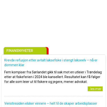
FINANSNYHETER
Krevde refusjon etter avtalt laksefiske i stengt lakseelv – nå er
dommen klar
Fem kompiser fra Sørlandet gikk til sak mot en utleier i Trøndelag
etter at fiskeferien i 2024 ble kansellert. Resultatet kan få følger
for alle som leier ut til fiskere og jegere, mener advokat.
..les mer
Venstresiden elsker vinnere – helt til de skaper arbeidsplasser