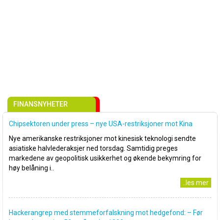
FINANSNYHETER
Chipsektoren under press – nye USA-restriksjoner mot Kina
Nye amerikanske restriksjoner mot kinesisk teknologi sendte
asiatiske halvlederaksjer ned torsdag. Samtidig preges
markedene av geopolitisk usikkerhet og økende bekymring for
høy belåning i..
..les mer
Hackerangrep med stemmeforfalskning mot hedgefond: – Før