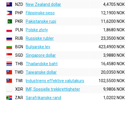
NZD
New Zealand dollar
4,4705 NOK
PHP
Filippinske peso
12,1900 NOK
PKR
Pakistanske rupi
11,6200 NOK
PLN
Polske zloty
1,8680 NOK
RUB
Russiske rubler
23,3500 NOK
BGN
Bulgarske lev
423,4900 NOK
SGD
Singapore dollar
3,9880 NOK
THB
Thailandske baht
16,4580 NOK
TWD
Taiwanske dollar
20,0350 NOK
TWI
Industriens effektive valutakurs
102,5500 NOK
XDR
IMF, Spesielle trekkrettigheter
9,9806 NOK
ZAR
Sørafrikanske rand
1,0202 NOK