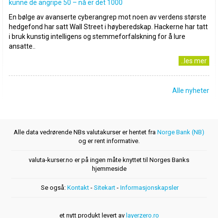
kunne de angripe 50 – nå er det 1000
En bølge av avanserte cyberangrep mot noen av verdens største
hedgefond har satt Wall Street i høyberedskap. Hackerne har tatt
i bruk kunstig intelligens og stemmeforfalskning for å lure
ansatte..
..les mer
Alle nyheter
Alle data vedrørende NBs valutakurser er hentet fra
Norge Bank (NB)
og er rent informative.
valuta-kurser.no er på ingen måte knyttet til Norges Banks
hjemmeside
Se også:
Kontakt
-
Sitekart
-
Informasjonskapsler
et nytt produkt levert av
layerzero.ro