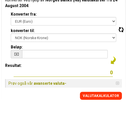
Konverter ved hjelp av
Norges Banks (NB) valutakurser
fra
24
August 2004
:
Konverter fra:
konverter til:
Beløp:
Resultat:
Prøv også vår
avanserte valuta-
VALUTAKALKULATOR