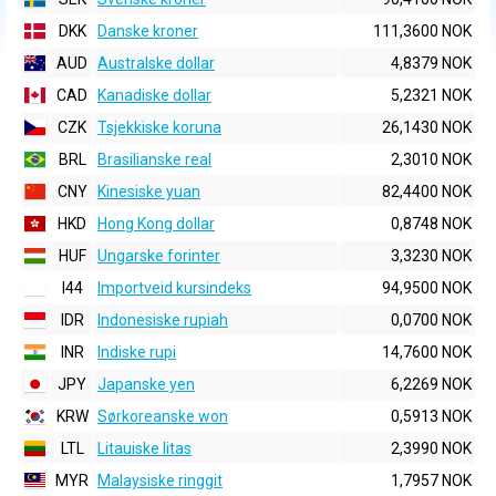
DKK
Danske kroner
111,3600 NOK
AUD
Australske dollar
4,8379 NOK
CAD
Kanadiske dollar
5,2321 NOK
CZK
Tsjekkiske koruna
26,1430 NOK
BRL
Brasilianske real
2,3010 NOK
CNY
Kinesiske yuan
82,4400 NOK
HKD
Hong Kong dollar
0,8748 NOK
HUF
Ungarske forinter
3,3230 NOK
I44
Importveid kursindeks
94,9500 NOK
IDR
Indonesiske rupiah
0,0700 NOK
INR
Indiske rupi
14,7600 NOK
JPY
Japanske yen
6,2269 NOK
KRW
Sørkoreanske won
0,5913 NOK
LTL
Litauiske litas
2,3990 NOK
MYR
Malaysiske ringgit
1,7957 NOK