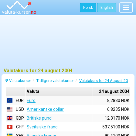
Norsk
English
Togg
navig
Valutakurs for 24 august 2004
Valutakurser
Tidligere valutakurser
Valutakurs for 24 August 2004
Valuta
24 august 2004
EUR
Euro
8,2830 NOK
USD
Amerikanske dollar
6,8235 NOK
GBP
Britiske pund
12,3170 NOK
CHF
Sveitsiske franc
537,5100 NOK
SEK
Svenske kroner
90,4100 NOK