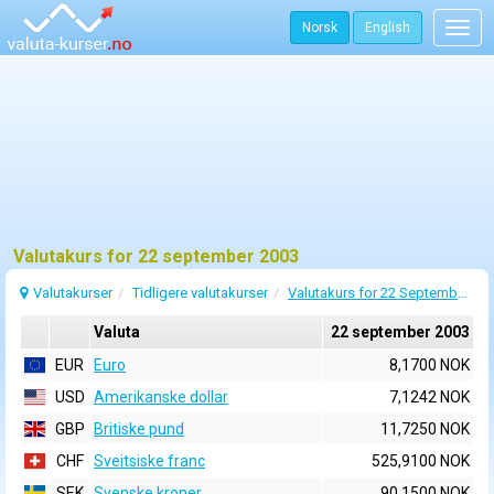
Norsk
English
Togg
navig
Valutakurs for 22 september 2003
Valutakurser
Tidligere valutakurser
Valutakurs for 22 September 2003
Valuta
22 september 2003
EUR
Euro
8,1700 NOK
USD
Amerikanske dollar
7,1242 NOK
GBP
Britiske pund
11,7250 NOK
CHF
Sveitsiske franc
525,9100 NOK
SEK
Svenske kroner
90,1500 NOK