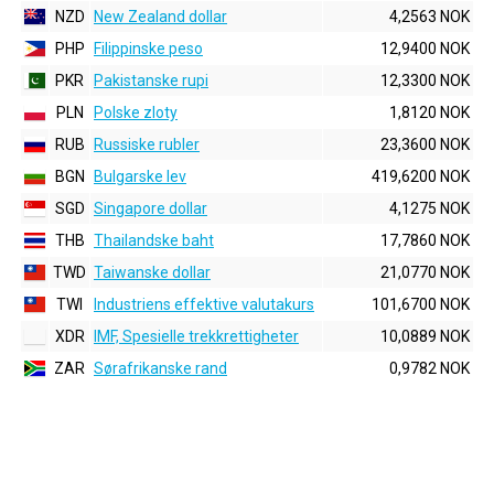
NZD
New Zealand dollar
4,2563 NOK
PHP
Filippinske peso
12,9400 NOK
PKR
Pakistanske rupi
12,3300 NOK
PLN
Polske zloty
1,8120 NOK
RUB
Russiske rubler
23,3600 NOK
BGN
Bulgarske lev
419,6200 NOK
SGD
Singapore dollar
4,1275 NOK
THB
Thailandske baht
17,7860 NOK
TWD
Taiwanske dollar
21,0770 NOK
TWI
Industriens effektive valutakurs
101,6700 NOK
XDR
IMF, Spesielle trekkrettigheter
10,0889 NOK
ZAR
Sørafrikanske rand
0,9782 NOK