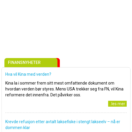
FINANSNYHETER
Hva vil Kina med verden?
Kina la i sommer frem sitt mest omfattende dokument om
hvordan verden bør styres. Mens USA trekker seg fra FN, vil Kina
reformere det innenfra. Det påvirker oss.
..les mer
Krevde refusjon etter avtalt laksefiske i stengt lakseelv – nå er
dommen klar