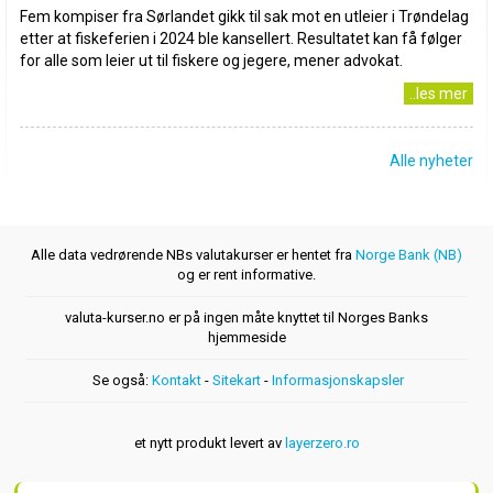
Fem kompiser fra Sørlandet gikk til sak mot en utleier i Trøndelag
etter at fiskeferien i 2024 ble kansellert. Resultatet kan få følger
for alle som leier ut til fiskere og jegere, mener advokat.
..les mer
Alle nyheter
Alle data vedrørende NBs valutakurser er hentet fra
Norge Bank (NB)
og er rent informative.
valuta-kurser.no er på ingen måte knyttet til Norges Banks
hjemmeside
Se også:
Kontakt
-
Sitekart
-
Informasjonskapsler
et nytt produkt levert av
layerzero.ro