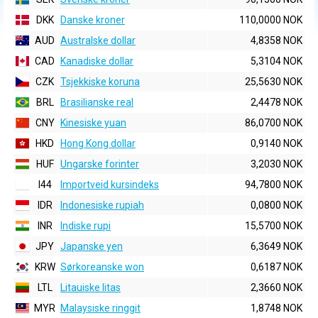
DKK
Danske kroner
110,0000 NOK
AUD
Australske dollar
4,8358 NOK
CAD
Kanadiske dollar
5,3104 NOK
CZK
Tsjekkiske koruna
25,5630 NOK
BRL
Brasilianske real
2,4478 NOK
CNY
Kinesiske yuan
86,0700 NOK
HKD
Hong Kong dollar
0,9140 NOK
HUF
Ungarske forinter
3,2030 NOK
I44
Importveid kursindeks
94,7800 NOK
IDR
Indonesiske rupiah
0,0800 NOK
INR
Indiske rupi
15,5700 NOK
JPY
Japanske yen
6,3649 NOK
KRW
Sørkoreanske won
0,6187 NOK
LTL
Litauiske litas
2,3660 NOK
MYR
Malaysiske ringgit
1,8748 NOK