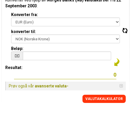
Konverter ved hjelp av
Norges Banks (NB) valutakurser
fra
22
September 2003
:
Konverter fra:
konverter til:
Beløp:
Resultat:
Prøv også vår
avanserte valuta-
VALUTAKALKULATOR