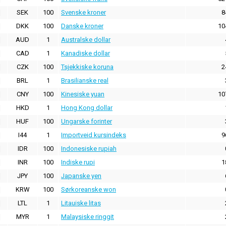
SEK
100
Svenske kroner
8
DKK
100
Danske kroner
10
AUD
1
Australske dollar
CAD
1
Kanadiske dollar
CZK
100
Tsjekkiske koruna
2
BRL
1
Brasilianske real
CNY
100
Kinesiske yuan
10
HKD
1
Hong Kong dollar
HUF
100
Ungarske forinter
I44
1
Importveid kursindeks
9
IDR
100
Indonesiske rupiah
INR
100
Indiske rupi
1
JPY
100
Japanske yen
KRW
100
Sørkoreanske won
LTL
1
Litauiske litas
MYR
1
Malaysiske ringgit