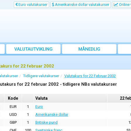
Euro valutakurser
Amerikanske dollar valutakurser
Online 
VALUTAUTVIKLING
MÅNEDLIG
GJENNOMSNITTSKURS
takurs for 22 februar 2002
alutakurser
Tidligere valutakurser
Valutakurs for 22 Februar 2002
utakurs for 22 februar 2002 - tidligere NBs valutakurser
Kode
Valuta
22 fe
EUR
1
Euro
USD
1
Amerikanske dollar
GBP
1
Britiske pund
1
CHF
100
Sveitsiske franc
52