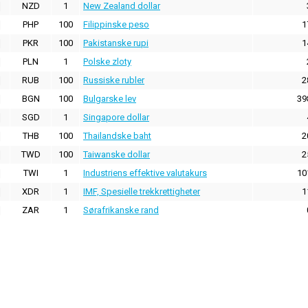
NZD
1
New Zealand dollar
PHP
100
Filippinske peso
1
PKR
100
Pakistanske rupi
1
PLN
1
Polske zloty
RUB
100
Russiske rubler
2
BGN
100
Bulgarske lev
39
SGD
1
Singapore dollar
THB
100
Thailandske baht
2
TWD
100
Taiwanske dollar
2
TWI
1
Industriens effektive valutakurs
10
XDR
1
IMF, Spesielle trekkrettigheter
1
ZAR
1
Sørafrikanske rand