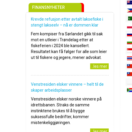
FINANSNYHETER
Krevde refusjon etter avtalt laksefiske i
stengt lakseelv – nå er dommen klar
Fem kompiser fra Sørlandet gikk til sak
mot en utleier i Trøndelag etter at
fiskeferien i 2024 ble kansellert.
Resultatet kan få følger for alle som leier
ut til fiskere og jegere, mener advokat.
..les mer
Venstresiden elsker vinnere – helt til de
skaper arbeidsplasser
Venstresiden elsker norske vinnere på
idrettsbanen. Straks de samme
instinktene brukes til å bygge
suksessfulle bedrifter, kommer
mistenkeliggjøringen.
..les mer