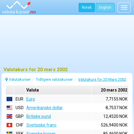
Norsk
English
Togg
navig
Valutakurs for 20 mars 2002
Valutakurser
Tidligere valutakurser
Valutakurs for 20 Mars 2002
Valuta
20 mars 2002
EUR
Euro
7,7155 NOK
USD
Amerikanske dollar
8,7537 NOK
GBP
Britiske pund
12,4520 NOK
CHF
Sveitsiske franc
526,9400 NOK
SEK
Svenske kroner
85,4600 NOK