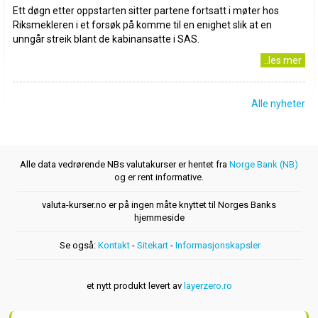
Ett døgn etter oppstarten sitter partene fortsatt i møter hos
Riksmekleren i et forsøk på komme til en enighet slik at en
unngår streik blant de kabinansatte i SAS.
..les mer
Alle nyheter
Alle data vedrørende NBs valutakurser er hentet fra
Norge Bank (NB)
og er rent informative.
valuta-kurser.no er på ingen måte knyttet til Norges Banks
hjemmeside
Se også:
Kontakt
-
Sitekart
-
Informasjonskapsler
et nytt produkt levert av
layerzero.ro