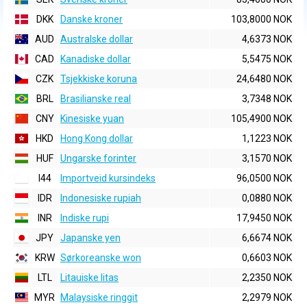
DKK
Danske kroner
103,8000 NOK
AUD
Australske dollar
4,6373 NOK
CAD
Kanadiske dollar
5,5475 NOK
CZK
Tsjekkiske koruna
24,6480 NOK
BRL
Brasilianske real
3,7348 NOK
CNY
Kinesiske yuan
105,4900 NOK
HKD
Hong Kong dollar
1,1223 NOK
HUF
Ungarske forinter
3,1570 NOK
I44
Importveid kursindeks
96,0500 NOK
IDR
Indonesiske rupiah
0,0880 NOK
INR
Indiske rupi
17,9450 NOK
JPY
Japanske yen
6,6674 NOK
KRW
Sørkoreanske won
0,6603 NOK
LTL
Litauiske litas
2,2350 NOK
MYR
Malaysiske ringgit
2,2979 NOK