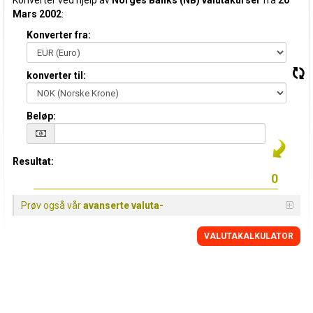
Konverter ved hjelp av
Norges Banks (NB) valutakurser
fra
20
Mars 2002
:
Konverter fra:
konverter til:
Beløp:
Resultat:
Prøv også vår
avanserte valuta-
VALUTAKALKULATOR