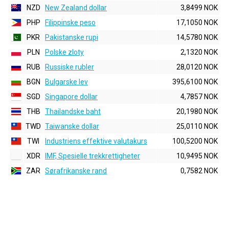
NZD
New Zealand dollar
3,8499 NOK
PHP
Filippinske peso
17,1050 NOK
PKR
Pakistanske rupi
14,5780 NOK
PLN
Polske zloty
2,1320 NOK
RUB
Russiske rubler
28,0120 NOK
BGN
Bulgarske lev
395,6100 NOK
SGD
Singapore dollar
4,7857 NOK
THB
Thailandske baht
20,1980 NOK
TWD
Taiwanske dollar
25,0110 NOK
TWI
Industriens effektive valutakurs
100,5200 NOK
XDR
IMF, Spesielle trekkrettigheter
10,9495 NOK
ZAR
Sørafrikanske rand
0,7582 NOK