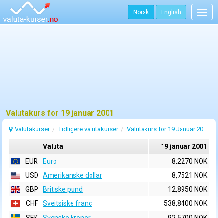
Norsk
English
Togg
navig
Valutakurs for 19 januar 2001
Valutakurser
Tidligere valutakurser
Valutakurs for 19 Januar 2001
Valuta
19 januar 2001
EUR
Euro
8,2270 NOK
USD
Amerikanske dollar
8,7521 NOK
GBP
Britiske pund
12,8950 NOK
CHF
Sveitsiske franc
538,8400 NOK
SEK
Svenske kroner
92,5700 NOK