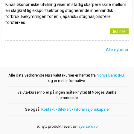
Kinas økonomiske utvikling viser et stadig skarpere skille mellom
en slagkraftig eksportsektor og stagnerende innenlandsk
forbruk. Bekymringen for en «japansk» stagnasjonsfelle
forsterkes.
..les mer
Alle nyheter
Alle data vedrørende NBs valutakurser er hentet fra
Norge Bank (NB)
og er rent informative.
valuta-kurser.no er på ingen måte knyttet til Norges Banks
hjemmeside
Se også:
Kontakt
-
Sitekart
-
Informasjonskapsler
et nytt produkt levert av
layerzero.ro