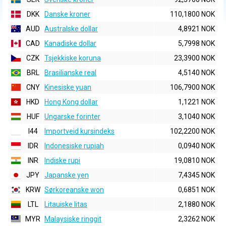
DKK
Danske kroner
110,1800 NOK
AUD
Australske dollar
4,8921 NOK
CAD
Kanadiske dollar
5,7998 NOK
CZK
Tsjekkiske koruna
23,3900 NOK
BRL
Brasilianske real
4,5140 NOK
CNY
Kinesiske yuan
106,7900 NOK
HKD
Hong Kong dollar
1,1221 NOK
HUF
Ungarske forinter
3,1040 NOK
I44
Importveid kursindeks
102,2200 NOK
IDR
Indonesiske rupiah
0,0940 NOK
INR
Indiske rupi
19,0810 NOK
JPY
Japanske yen
7,4345 NOK
KRW
Sørkoreanske won
0,6851 NOK
LTL
Litauiske litas
2,1880 NOK
MYR
Malaysiske ringgit
2,3262 NOK