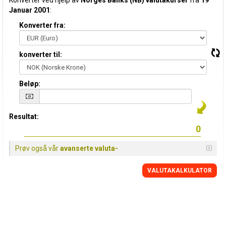
Konverter ved hjelp av
Norges Banks (NB) valutakurser
fra
19
Januar 2001
:
Konverter fra:
konverter til:
Beløp:
Resultat:
Prøv også vår
avanserte valuta-
VALUTAKALKULATOR