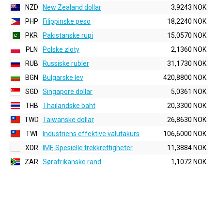
NZD
New Zealand dollar
3,9243 NOK
PHP
Filippinske peso
18,2240 NOK
PKR
Pakistanske rupi
15,0570 NOK
PLN
Polske zloty
2,1360 NOK
RUB
Russiske rubler
31,1730 NOK
BGN
Bulgarske lev
420,8800 NOK
SGD
Singapore dollar
5,0361 NOK
THB
Thailandske baht
20,3300 NOK
TWD
Taiwanske dollar
26,8630 NOK
TWI
Industriens effektive valutakurs
106,6000 NOK
XDR
IMF, Spesielle trekkrettigheter
11,3884 NOK
ZAR
Sørafrikanske rand
1,1072 NOK