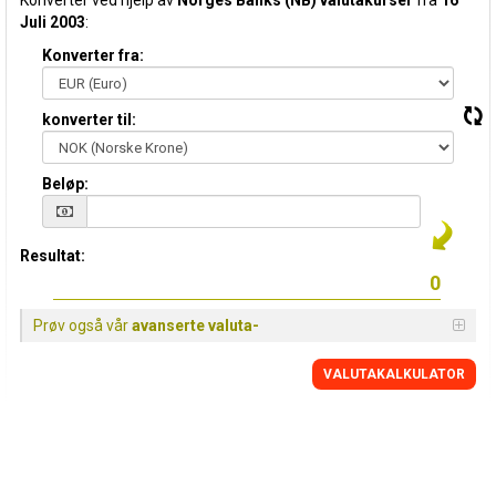
Konverter ved hjelp av
Norges Banks (NB) valutakurser
fra
16
Juli 2003
:
Konverter fra:
konverter til:
Beløp:
Resultat:
Prøv også vår
avanserte valuta-
VALUTAKALKULATOR