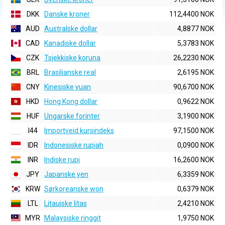
DKK
Danske kroner
112,4400 NOK
AUD
Australske dollar
4,8877 NOK
CAD
Kanadiske dollar
5,3783 NOK
CZK
Tsjekkiske koruna
26,2230 NOK
BRL
Brasilianske real
2,6195 NOK
CNY
Kinesiske yuan
90,6700 NOK
HKD
Hong Kong dollar
0,9622 NOK
HUF
Ungarske forinter
3,1900 NOK
I44
Importveid kursindeks
97,1500 NOK
IDR
Indonesiske rupiah
0,0900 NOK
INR
Indiske rupi
16,2600 NOK
JPY
Japanske yen
6,3359 NOK
KRW
Sørkoreanske won
0,6379 NOK
LTL
Litauiske litas
2,4210 NOK
MYR
Malaysiske ringgit
1,9750 NOK