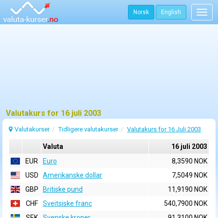
Norsk
English
Togg
navig
Valutakurs for 16 juli 2003
Valutakurser
Tidligere valutakurser
Valutakurs for 16 Juli 2003
Valuta
16 juli 2003
EUR
Euro
8,3590 NOK
USD
Amerikanske dollar
7,5049 NOK
GBP
Britiske pund
11,9190 NOK
CHF
Sveitsiske franc
540,7900 NOK
SEK
Svenske kroner
91,3100 NOK