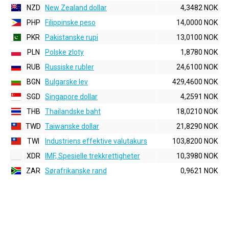
NZD
New Zealand dollar
4,3482 NOK
PHP
Filippinske peso
14,0000 NOK
PKR
Pakistanske rupi
13,0100 NOK
PLN
Polske zloty
1,8780 NOK
RUB
Russiske rubler
24,6100 NOK
BGN
Bulgarske lev
429,4600 NOK
SGD
Singapore dollar
4,2591 NOK
THB
Thailandske baht
18,0210 NOK
TWD
Taiwanske dollar
21,8290 NOK
TWI
Industriens effektive valutakurs
103,8200 NOK
XDR
IMF, Spesielle trekkrettigheter
10,3980 NOK
ZAR
Sørafrikanske rand
0,9621 NOK