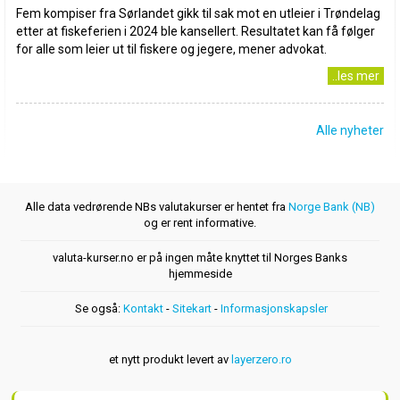
Fem kompiser fra Sørlandet gikk til sak mot en utleier i Trøndelag
etter at fiskeferien i 2024 ble kansellert. Resultatet kan få følger
for alle som leier ut til fiskere og jegere, mener advokat.
..les mer
Alle nyheter
Alle data vedrørende NBs valutakurser er hentet fra
Norge Bank (NB)
og er rent informative.
valuta-kurser.no er på ingen måte knyttet til Norges Banks
hjemmeside
Se også:
Kontakt
-
Sitekart
-
Informasjonskapsler
et nytt produkt levert av
layerzero.ro