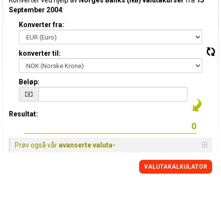
Konverter ved hjelp av
Norges Banks (NB) valutakurser
fra
15
September 2004
:
Konverter fra:
konverter til:
Beløp:
Resultat:
Prøv også vår
avanserte valuta-
VALUTAKALKULATOR