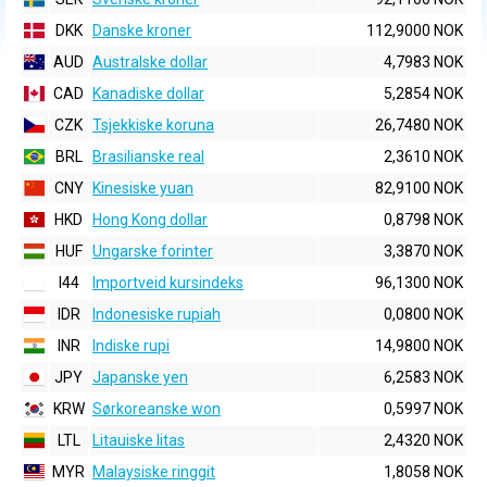
DKK
Danske kroner
112,9000 NOK
AUD
Australske dollar
4,7983 NOK
CAD
Kanadiske dollar
5,2854 NOK
CZK
Tsjekkiske koruna
26,7480 NOK
BRL
Brasilianske real
2,3610 NOK
CNY
Kinesiske yuan
82,9100 NOK
HKD
Hong Kong dollar
0,8798 NOK
HUF
Ungarske forinter
3,3870 NOK
I44
Importveid kursindeks
96,1300 NOK
IDR
Indonesiske rupiah
0,0800 NOK
INR
Indiske rupi
14,9800 NOK
JPY
Japanske yen
6,2583 NOK
KRW
Sørkoreanske won
0,5997 NOK
LTL
Litauiske litas
2,4320 NOK
MYR
Malaysiske ringgit
1,8058 NOK