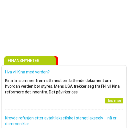
FINANSNYHETER
Hva vil Kina med verden?
Kina la i sommer frem sitt mest omfattende dokument om
hvordan verden bør styres. Mens USA trekker seg fra FN, vil Kina
reformere det innenfra. Det påvirker oss.
..les mer
Krevde refusjon etter avtalt laksefiske i stengt lakseelv – nå er
dommen klar