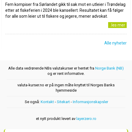
Fem kompiser fra Sørlandet gikk til sak mot en utleier i Trøndelag
etter at fiskeferien i 2024 ble kansellert. Resultatet kan få følger
for alle som leier ut til fiskere og jegere, mener advokat.
..les mer
Alle nyheter
Alle data vedrørende NBs valutakurser er hentet fra
Norge Bank (NB)
og er rent informative.
valuta-kurser.no er på ingen måte knyttet til Norges Banks
hjemmeside
Se også:
Kontakt
-
Sitekart
-
Informasjonskapsler
et nytt produkt levert av
layerzero.ro