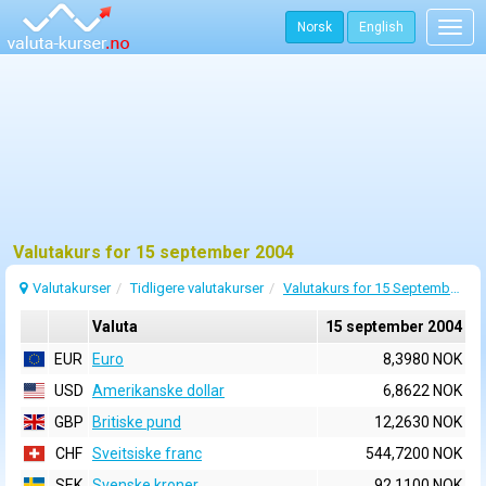
Norsk
English
Togg
navig
Valutakurs for 15 september 2004
Valutakurser
Tidligere valutakurser
Valutakurs for 15 September 2004
Valuta
15 september 2004
EUR
Euro
8,3980 NOK
USD
Amerikanske dollar
6,8622 NOK
GBP
Britiske pund
12,2630 NOK
CHF
Sveitsiske franc
544,7200 NOK
SEK
Svenske kroner
92,1100 NOK