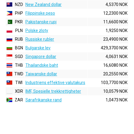
NZD
New Zealand dollar
4,5370 NOK
PHP
Filippinske peso
12,2300 NOK
PKR
Pakistanske rupi
11,6600 NOK
PLN
Polske zloty
1,9250 NOK
RUB
Russiske rubler
23,4900 NOK
BGN
Bulgarske lev
429,3700 NOK
SGD
Singapore dollar
4,0631 NOK
THB
Thailandske baht
16,6080 NOK
TWD
Taiwanske dollar
20,2550 NOK
TWI
Industriens effektive valutakurs
103,7700 NOK
XDR
IMF, Spesielle trekkrettigheter
10,0579 NOK
ZAR
Sørafrikanske rand
1,0473 NOK