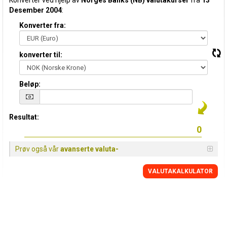
Konverter ved hjelp av
Norges Banks (NB) valutakurser
fra
13
Desember 2004
:
Konverter fra:
konverter til:
Beløp:
Resultat:
Prøv også vår
avanserte valuta-
VALUTAKALKULATOR