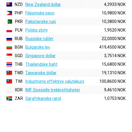
NZD
New Zealand dollar
4,3933 NOK
PHP
Filippinske peso
10,9800 NOK
PKR
Pakistanske rupi
10,3800 NOK
PLN
Polske zloty
1,9520 NOK
RUB
Russiske rubler
22,0000 NOK
BGN
Bulgarske lev
419,4500 NOK
SGD
Singapore dollar
3,7514 NOK
THB
Thailandske baht
15,6800 NOK
TWD
Taiwanske dollar
19,1310 NOK
TWI
Industriens effektive valutakurs
100,8600 NOK
XDR
IMF, Spesielle trekkrettigheter
9,4610 NOK
ZAR
Sørafrikanske rand
1,0753 NOK