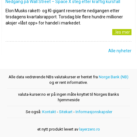
Nedgang på Wall Street – Space X steg etter kraftig kursfall
Elon Musks rakett- og KI-gigant reverserte nedgangen etter
tirsdagens kvartalsrapport. Torsdag ble flere hundre millioner
aksjer «låst opp» for handel i markedet.
..les mer
Alle nyheter
Alle data vedrørende NBs valutakurser er hentet fra
Norge Bank (NB)
og er rent informative.
valuta-kurser.no er på ingen måte knyttet til Norges Banks
hjemmeside
Se også:
Kontakt
-
Sitekart
-
Informasjonskapsler
et nytt produkt levert av
layerzero.ro