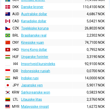
DKK
Danske kroner
110,4100 NOK
AUD
Australske dollar
4,6867 NOK
CAD
Kanadiske dollar
5,0421 NOK
CZK
Tsjekkiske koruna
26,8020 NOK
BRL
Brasilianske real
2,2302 NOK
CNY
Kinesiske yuan
74,7100 NOK
HKD
Hong Kong dollar
0,7952 NOK
HUF
Ungarske forinter
3,3190 NOK
I44
Importveid kursindeks
92,9100 NOK
IDR
Indonesiske rupiah
0,0700 NOK
INR
Indiske rupi
14,0000 NOK
JPY
Japanske yen
5,9017 NOK
KRW
Sørkoreanske won
0,5823 NOK
LTL
Litauiske litas
2,3760 NOK
MYR
Malaysiske ringgit
1,6272 NOK