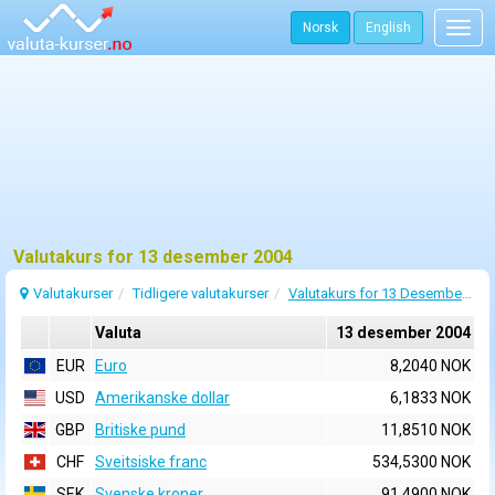
Norsk
English
Togg
navig
Valutakurs for 13 desember 2004
Valutakurser
Tidligere valutakurser
Valutakurs for 13 Desember 2004
Valuta
13 desember 2004
EUR
Euro
8,2040 NOK
USD
Amerikanske dollar
6,1833 NOK
GBP
Britiske pund
11,8510 NOK
CHF
Sveitsiske franc
534,5300 NOK
SEK
Svenske kroner
91,4900 NOK