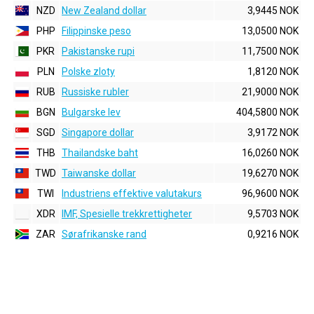
NZD
New Zealand dollar
3,9445 NOK
PHP
Filippinske peso
13,0500 NOK
PKR
Pakistanske rupi
11,7500 NOK
PLN
Polske zloty
1,8120 NOK
RUB
Russiske rubler
21,9000 NOK
BGN
Bulgarske lev
404,5800 NOK
SGD
Singapore dollar
3,9172 NOK
THB
Thailandske baht
16,0260 NOK
TWD
Taiwanske dollar
19,6270 NOK
TWI
Industriens effektive valutakurs
96,9600 NOK
XDR
IMF, Spesielle trekkrettigheter
9,5703 NOK
ZAR
Sørafrikanske rand
0,9216 NOK