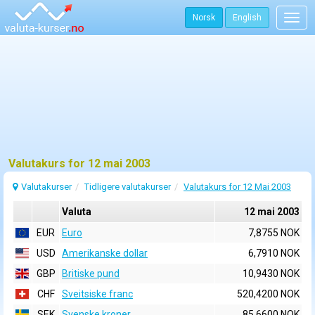
Norsk
English
Togg
navig
Valutakurs for 12 mai 2003
Valutakurser
Tidligere valutakurser
Valutakurs for 12 Mai 2003
Valuta
12 mai 2003
EUR
Euro
7,8755 NOK
USD
Amerikanske dollar
6,7910 NOK
GBP
Britiske pund
10,9430 NOK
CHF
Sveitsiske franc
520,4200 NOK
SEK
Svenske kroner
85,6600 NOK