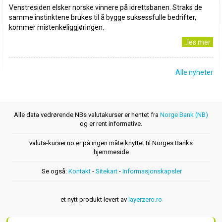
Venstresiden elsker norske vinnere på idrettsbanen. Straks de
samme instinktene brukes til å bygge suksessfulle bedrifter,
kommer mistenkeliggjøringen.
..les mer
Alle nyheter
Alle data vedrørende NBs valutakurser er hentet fra
Norge Bank (NB)
og er rent informative.
valuta-kurser.no er på ingen måte knyttet til Norges Banks
hjemmeside
Se også:
Kontakt
-
Sitekart
-
Informasjonskapsler
et nytt produkt levert av
layerzero.ro