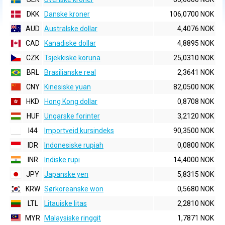
DKK
Danske kroner
106,0700 NOK
AUD
Australske dollar
4,4076 NOK
CAD
Kanadiske dollar
4,8895 NOK
CZK
Tsjekkiske koruna
25,0310 NOK
BRL
Brasilianske real
2,3641 NOK
CNY
Kinesiske yuan
82,0500 NOK
HKD
Hong Kong dollar
0,8708 NOK
HUF
Ungarske forinter
3,2120 NOK
I44
Importveid kursindeks
90,3500 NOK
IDR
Indonesiske rupiah
0,0800 NOK
INR
Indiske rupi
14,4000 NOK
JPY
Japanske yen
5,8315 NOK
KRW
Sørkoreanske won
0,5680 NOK
LTL
Litauiske litas
2,2810 NOK
MYR
Malaysiske ringgit
1,7871 NOK