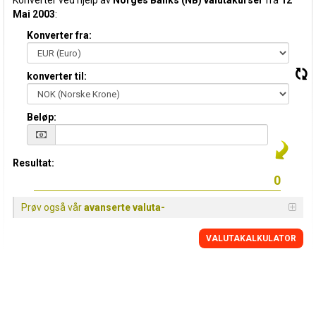
Konverter ved hjelp av
Norges Banks (NB) valutakurser
fra
12
Mai 2003
:
Konverter fra:
konverter til:
Beløp:
Resultat:
Prøv også vår
avanserte valuta-
VALUTAKALKULATOR