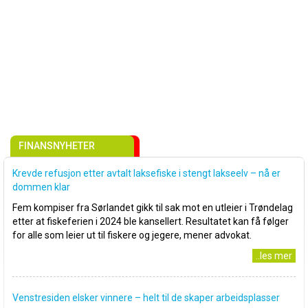
FINANSNYHETER
Krevde refusjon etter avtalt laksefiske i stengt lakseelv – nå er
dommen klar
Fem kompiser fra Sørlandet gikk til sak mot en utleier i Trøndelag
etter at fiskeferien i 2024 ble kansellert. Resultatet kan få følger
for alle som leier ut til fiskere og jegere, mener advokat.
..les mer
Venstresiden elsker vinnere – helt til de skaper arbeidsplasser