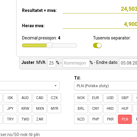
Resultatet + mva:
Herav mva:
Decimal presisjon:
4
Tusenvis separator:
Juster
:
MVA:
% -
%
- Endre dato:
Til:
PLN (Polske zloty)
ISK
AUD
CAD
CZK
NOK
EUR
USD
GBP
JPY
KRW
MXN
MYR
BRL
CNY
HKD
HUF
TRY
TWD
ZAR
NZD
PHP
PKR
PLN