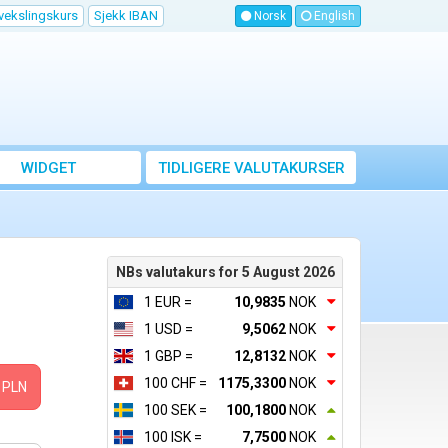
vekslingskurs
Sjekk IBAN
Norsk
English
WIDGET
TIDLIGERE VALUTAKURSER
NBs valutakurs for 5 August 2026
1 EUR =
10,9835
NOK
1 USD =
9,5062
NOK
1 GBP =
12,8132
NOK
100 CHF =
1175,3300
NOK
PLN
100 SEK =
100,1800
NOK
100 ISK =
7,7500
NOK