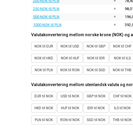
200 NOK til PLN
=
78,4
250 NOK til PLN
=
98,0
500 NOK til PLN
=
196,
1000 NOK til PLN
=
392,
Valutakonvertering mellom norske krone (NOK) og a
NOK til EUR
NOK til USD
NOK til GBP
NOK til CHF
NOK til HKD
NOK til HUF
NOK til IDR
NOK til ILS
NOK til PLN
NOK til RON
NOK til SGD
NOK til THB
Valutakonvertering mellom utenlandsk valuta og no
EUR til NOK
USD til NOK
GBP til NOK
CHF til NOK
HKD til NOK
HUF til NOK
IDR til NOK
ILS til NOK
PLN til NOK
RON til NOK
SGD til NOK
THB til NOK