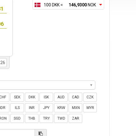
100 DKK =
146,9300
NOK
CHF
SEK
DKK
ISK
AUD
CAD
CZK
IDR
ILS
INR
JPY
KRW
MXN
MYR
RON
SGD
THB
TRY
TWD
ZAR