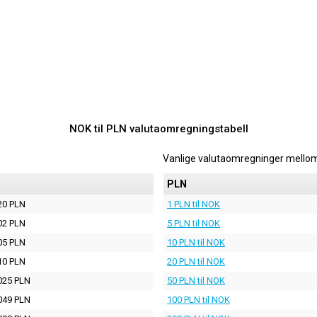
NOK til PLN valutaomregningstabell
Vanlige valutaomregninger mello
PLN
20 PLN
1 PLN til NOK
02 PLN
5 PLN til NOK
05 PLN
10 PLN til NOK
10 PLN
20 PLN til NOK
025 PLN
50 PLN til NOK
049 PLN
100 PLN til NOK