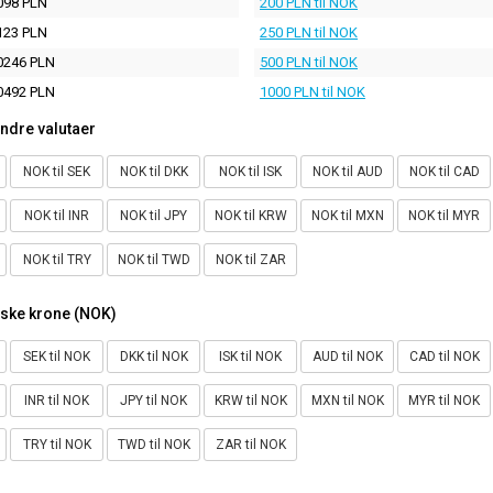
098 PLN
200 PLN til NOK
123 PLN
250 PLN til NOK
0246 PLN
500 PLN til NOK
0492 PLN
1000 PLN til NOK
ndre valutaer
NOK til SEK
NOK til DKK
NOK til ISK
NOK til AUD
NOK til CAD
NOK til INR
NOK til JPY
NOK til KRW
NOK til MXN
NOK til MYR
NOK til TRY
NOK til TWD
NOK til ZAR
rske krone (NOK)
SEK til NOK
DKK til NOK
ISK til NOK
AUD til NOK
CAD til NOK
INR til NOK
JPY til NOK
KRW til NOK
MXN til NOK
MYR til NOK
TRY til NOK
TWD til NOK
ZAR til NOK