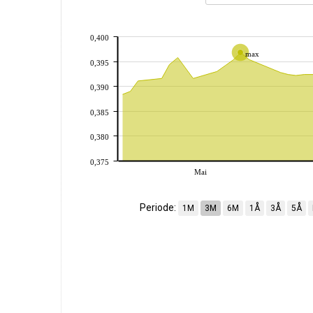
0,400
max
0,395
0,390
0,385
0,380
0,375
Mai
Periode:
1M
3M
6M
1Å
3Å
5Å