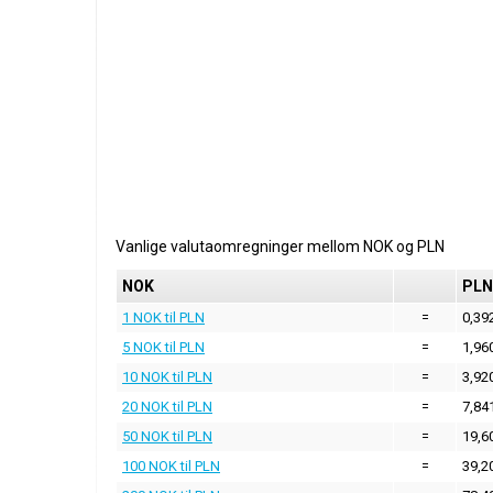
Vanlige valutaomregninger mellom
NOK
og
PLN
NOK
PLN
1 NOK til PLN
=
0,39
5 NOK til PLN
=
1,96
10 NOK til PLN
=
3,92
20 NOK til PLN
=
7,84
50 NOK til PLN
=
19,6
100 NOK til PLN
=
39,2