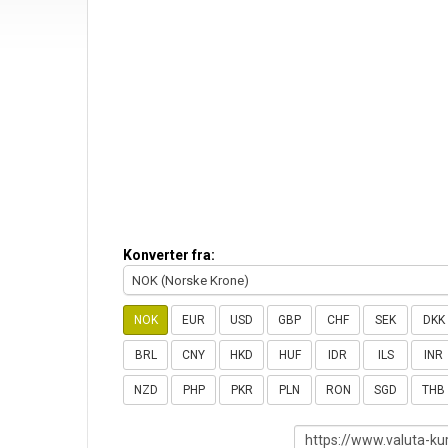
Konverter fra:
NOK (Norske Krone)
NOK
EUR
USD
GBP
CHF
SEK
DKK
BRL
CNY
HKD
HUF
IDR
ILS
INR
NZD
PHP
PKR
PLN
RON
SGD
THB