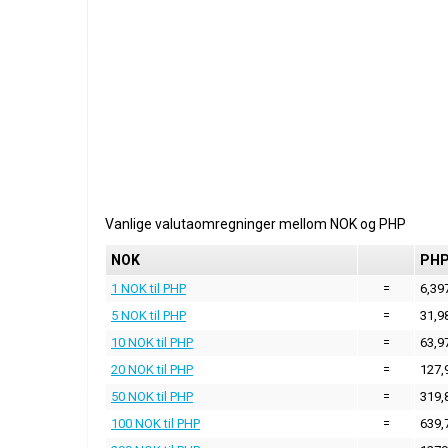
Vanlige valutaomregninger mellom
NOK
og
PHP
NOK
PH
1 NOK til PHP
=
6,39
5 NOK til PHP
=
31,9
10 NOK til PHP
=
63,9
20 NOK til PHP
=
127,
50 NOK til PHP
=
319,
100 NOK til PHP
=
639,