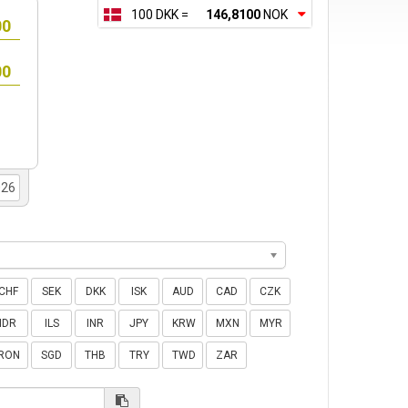
100 DKK =
146,8100
NOK
CHF
SEK
DKK
ISK
AUD
CAD
CZK
IDR
ILS
INR
JPY
KRW
MXN
MYR
RON
SGD
THB
TRY
TWD
ZAR