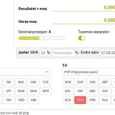
Resultatet + mva:
Herav mva:
Decimal presisjon:
4
Tusenvis separator:
Juster
:
MVA:
% -
%
- Endre dato:
Til:
PHP (Filippinske peso)
ISK
AUD
CAD
CZK
NOK
EUR
USD
GBP
JPY
KRW
MXN
MYR
BRL
CNY
HKD
HUF
TRY
TWD
ZAR
NZD
PHP
PKR
PLN