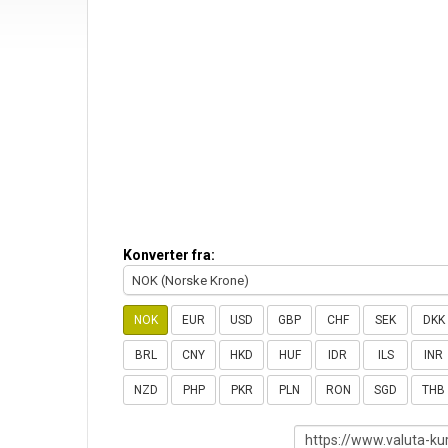
Konverter fra:
NOK (Norske Krone)
NOK
EUR
USD
GBP
CHF
SEK
DKK
BRL
CNY
HKD
HUF
IDR
ILS
INR
NZD
PHP
PKR
PLN
RON
SGD
THB