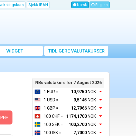
vekslingskurs
Sjekk IBAN
Norsk
English
WIDGET
TIDLIGERE VALUTAKURSER
NBs valutakurs for 7 August 2026
1 EUR =
10,9750
NOK
1 USD =
9,5145
NOK
1 GBP =
12,7966
NOK
100 CHF =
1174,1700
NOK
PHP
100 SEK =
100,2700
NOK
100 ISK =
7,7000
NOK