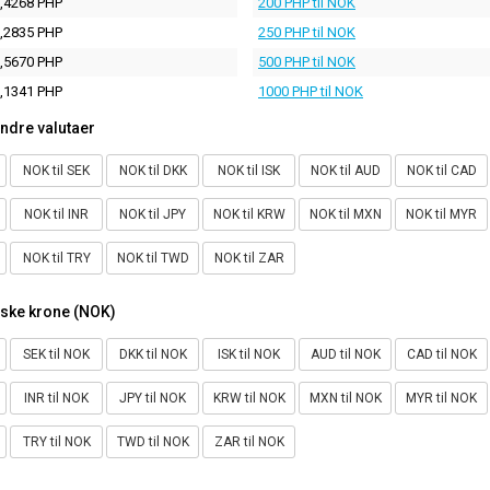
,4268 PHP
200 PHP til NOK
,2835 PHP
250 PHP til NOK
,5670 PHP
500 PHP til NOK
,1341 PHP
1000 PHP til NOK
ndre valutaer
NOK til SEK
NOK til DKK
NOK til ISK
NOK til AUD
NOK til CAD
NOK til INR
NOK til JPY
NOK til KRW
NOK til MXN
NOK til MYR
NOK til TRY
NOK til TWD
NOK til ZAR
rske krone (NOK)
SEK til NOK
DKK til NOK
ISK til NOK
AUD til NOK
CAD til NOK
INR til NOK
JPY til NOK
KRW til NOK
MXN til NOK
MYR til NOK
TRY til NOK
TWD til NOK
ZAR til NOK