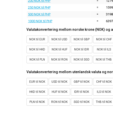
200 NOK til PHP
=
1279
250 NOK til PHP
=
1599
500 NOK til PHP
=
3198
1000 NOK til PHP
=
6397
Valutakonvertering mellom norske krone (NOK) og a
NOK til EUR
NOK til USD
NOK til GBP
NOK til CHF
NOK til HKD
NOK til HUF
NOK til IDR
NOK til ILS
NOK til PLN
NOK til RON
NOK til SGD
NOK til THB
Valutakonvertering mellom utenlandsk valuta og no
EUR til NOK
USD til NOK
GBP til NOK
CHF til NOK
HKD til NOK
HUF til NOK
IDR til NOK
ILS til NOK
PLN til NOK
RON til NOK
SGD til NOK
THB til NOK