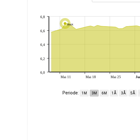
6,8
max
6,6
6,4
6,2
6,0
Mai 11
Mai 18
Mai 25
Ju
Periode:
1M
3M
6M
1Å
3Å
5Å