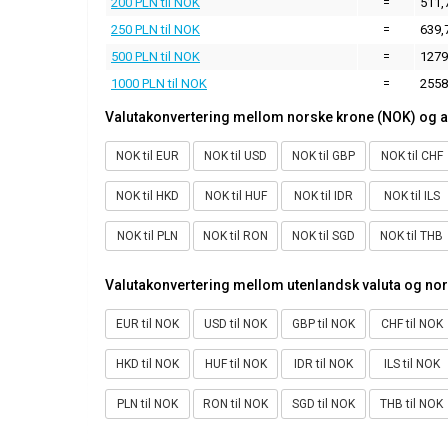
200 PLN til NOK
=
511,
250 PLN til NOK
=
639,
500 PLN til NOK
=
1279
1000 PLN til NOK
=
2558
Valutakonvertering mellom norske krone (NOK) og a
NOK til EUR
NOK til USD
NOK til GBP
NOK til CHF
NOK til HKD
NOK til HUF
NOK til IDR
NOK til ILS
NOK til PLN
NOK til RON
NOK til SGD
NOK til THB
Valutakonvertering mellom utenlandsk valuta og no
EUR til NOK
USD til NOK
GBP til NOK
CHF til NOK
HKD til NOK
HUF til NOK
IDR til NOK
ILS til NOK
PLN til NOK
RON til NOK
SGD til NOK
THB til NOK