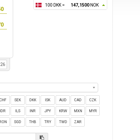
100 DKK =
147,1500
NOK
CHF
SEK
DKK
ISK
AUD
CAD
CZK
IDR
ILS
INR
JPY
KRW
MXN
MYR
RON
SGD
THB
TRY
TWD
ZAR