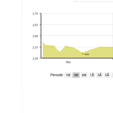
2,70
2,65
2,60
2,55
min
2,50
Mai
Periode:
1M
3M
6M
1Å
3Å
5Å