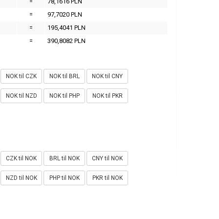
=
78,1616 PLN
=
97,7020 PLN
=
195,4041 PLN
=
390,8082 PLN
NOK til CZK
NOK til BRL
NOK til CNY
NOK til NZD
NOK til PHP
NOK til PKR
CZK til NOK
BRL til NOK
CNY til NOK
NZD til NOK
PHP til NOK
PKR til NOK