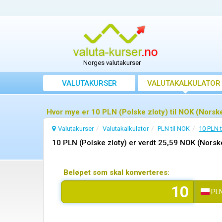
Norges valutakurser
VALUTAKURSER
VALUTAKALKULATOR
Hvor mye er 10 PLN (Polske zloty) til NOK (Norsk
Valutakurser
Valutakalkulator
PLN til NOK
10 PLN t
10 PLN (Polske zloty) er verdt 25,59 NOK (Norsk
Beløpet som skal konverteres:
PL