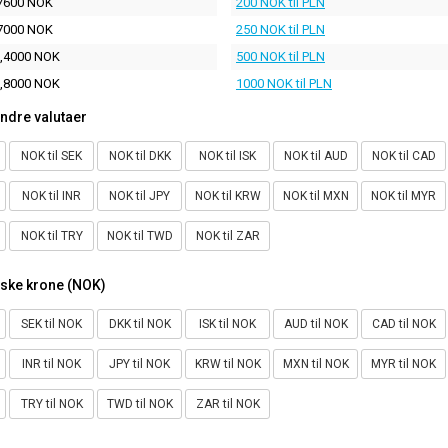
7600 NOK
200 NOK til PLN
7000 NOK
250 NOK til PLN
,4000 NOK
500 NOK til PLN
,8000 NOK
1000 NOK til PLN
ndre valutaer
NOK til SEK
NOK til DKK
NOK til ISK
NOK til AUD
NOK til CAD
NOK til INR
NOK til JPY
NOK til KRW
NOK til MXN
NOK til MYR
NOK til TRY
NOK til TWD
NOK til ZAR
rske krone (NOK)
SEK til NOK
DKK til NOK
ISK til NOK
AUD til NOK
CAD til NOK
INR til NOK
JPY til NOK
KRW til NOK
MXN til NOK
MYR til NOK
TRY til NOK
TWD til NOK
ZAR til NOK