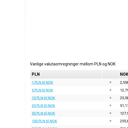
Vanlige valutaomregninger mellom
PLN
og
NOK
PLN
NO
1 PLN til NOK
=
2,55
5 PLN til NOK
=
12,7
10 PLN til NOK
=
25,5
20 PLN til NOK
=
51,1
50 PLN til NOK
=
127,
100 PLN til NOK
=
255,