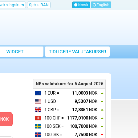
vekslingskurs
Sjekk IBAN
Norsk
English
WIDGET
TIDLIGERE VALUTAKURSER
NBs valutakurs for 6 August 2026
1 EUR =
11,0003
NOK
1 USD =
9,5307
NOK
1 GBP =
12,8351
NOK
100 CHF =
1177,0100
NOK
NOK
100 SEK =
100,7000
NOK
100 ISK =
7,7500
NOK