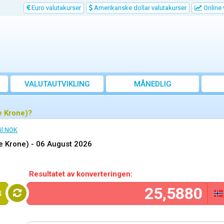
Euro valutakurser
Amerikanske dollar valutakurser
Online 
VALUTAUTVIKLING
MÅNEDLIG
GJENNOMSNITTSKURS
e Krone)?
il NOK
e Krone) -
06 August 2026
Resultatet av konverteringen:
N