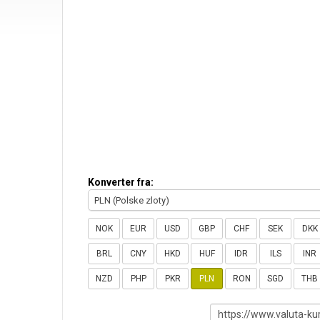
Konverter fra:
PLN (Polske zloty)
NOK
EUR
USD
GBP
CHF
SEK
DKK
BRL
CNY
HKD
HUF
IDR
ILS
INR
NZD
PHP
PKR
PLN
RON
SGD
THB