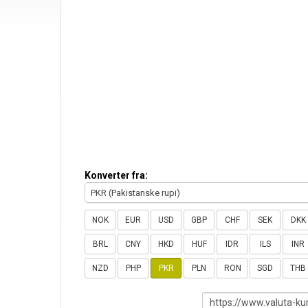
Konverter fra:
PKR (Pakistanske rupi)
NOK
EUR
USD
GBP
CHF
SEK
DKK
BRL
CNY
HKD
HUF
IDR
ILS
INR
NZD
PHP
PKR
PLN
RON
SGD
THB