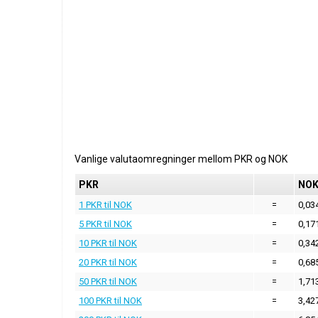
Vanlige valutaomregninger mellom
PKR
og
NOK
PKR
NO
1 PKR til NOK
=
0,03
5 PKR til NOK
=
0,17
10 PKR til NOK
=
0,34
20 PKR til NOK
=
0,68
50 PKR til NOK
=
1,71
100 PKR til NOK
=
3,42