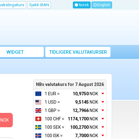
vekslingskurs
Sjekk IBAN
Norsk
English
WIDGET
TIDLIGERE VALUTAKURSER
NBs valutakurs for 7 August 2026
1 EUR =
10,9750
NOK
1 USD =
9,5145
NOK
1 GBP =
12,7966
NOK
100 CHF =
1174,1700
NOK
NOK
100 SEK =
100,2700
NOK
100 ISK =
7,7000
NOK