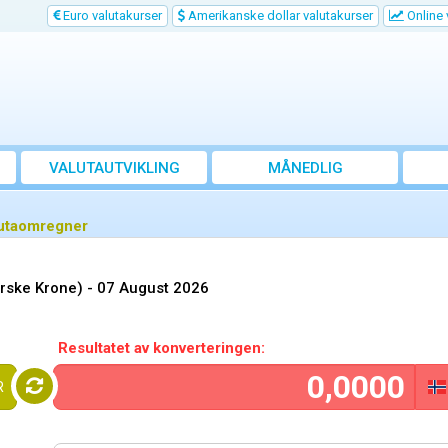
Euro valutakurser
Amerikanske dollar valutakurser
Online 
VALUTAUTVIKLING
MÅNEDLIG
GJENNOMSNITTSKURS
lutaomregner
orske Krone) -
07 August 2026
Resultatet av konverteringen:
R