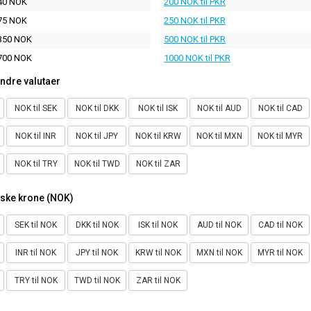
40 NOK
200 NOK til PKR
75 NOK
250 NOK til PKR
350 NOK
500 NOK til PKR
700 NOK
1000 NOK til PKR
ndre valutaer
NOK til SEK
NOK til DKK
NOK til ISK
NOK til AUD
NOK til CAD
NOK til INR
NOK til JPY
NOK til KRW
NOK til MXN
NOK til MYR
NOK til TRY
NOK til TWD
NOK til ZAR
rske krone (NOK)
SEK til NOK
DKK til NOK
ISK til NOK
AUD til NOK
CAD til NOK
INR til NOK
JPY til NOK
KRW til NOK
MXN til NOK
MYR til NOK
TRY til NOK
TWD til NOK
ZAR til NOK