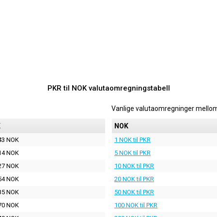
PKR til NOK valutaomregningstabell
Vanlige valutaomregninger mello
K
NOK
43 NOK
1 NOK til PKR
14 NOK
5 NOK til PKR
27 NOK
10 NOK til PKR
54 NOK
20 NOK til PKR
35 NOK
50 NOK til PKR
70 NOK
100 NOK til PKR