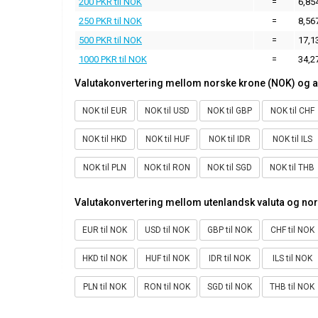
200 PKR til NOK
=
6,85
250 PKR til NOK
=
8,56
500 PKR til NOK
=
17,1
1000 PKR til NOK
=
34,2
Valutakonvertering mellom norske krone (NOK) og a
NOK til EUR
NOK til USD
NOK til GBP
NOK til CHF
NOK til HKD
NOK til HUF
NOK til IDR
NOK til ILS
NOK til PLN
NOK til RON
NOK til SGD
NOK til THB
Valutakonvertering mellom utenlandsk valuta og no
EUR til NOK
USD til NOK
GBP til NOK
CHF til NOK
HKD til NOK
HUF til NOK
IDR til NOK
ILS til NOK
PLN til NOK
RON til NOK
SGD til NOK
THB til NOK