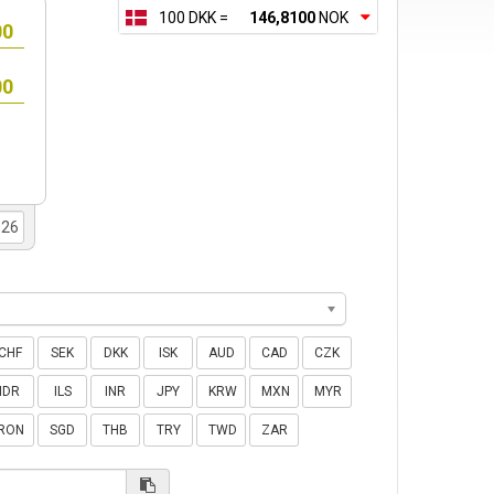
100 DKK =
146,8100
NOK
CHF
SEK
DKK
ISK
AUD
CAD
CZK
IDR
ILS
INR
JPY
KRW
MXN
MYR
RON
SGD
THB
TRY
TWD
ZAR