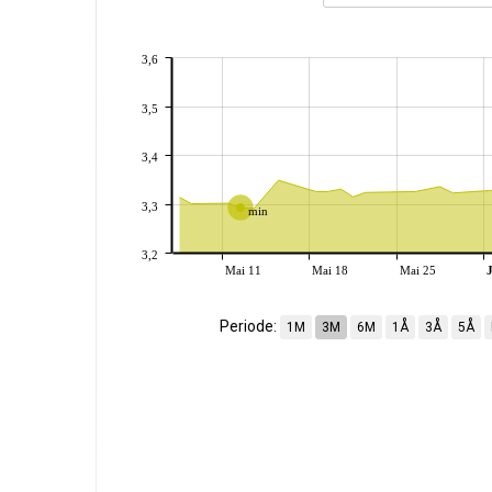
3,6
3,5
3,4
3,3
min
3,2
Mai 11
Mai 18
Mai 25
Periode:
1M
3M
6M
1Å
3Å
5Å