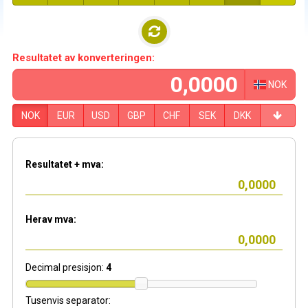
Resultatet av konverteringen:
NOK
NOK
EUR
USD
GBP
CHF
SEK
DKK
Resultatet + mva:
Herav mva:
Decimal presisjon:
4
Tusenvis separator: