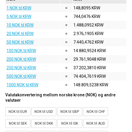
1 NOK til KRW
=
148,8095 KRW
5 NOK til KRW
=
744,0476 KRW
10 NOK til KRW
=
1.488,0952 KRW
20 NOK til KRW
=
2.976,1905 KRW
50 NOK til KRW
=
7.440,4762 KRW
100 NOK til KRW
=
14.880,9524 KRW
200 NOK til KRW
=
29.761,9048 KRW
250 NOK til KRW
=
37.202,3810 KRW
500 NOK til KRW
=
74.404,7619 KRW
1000 NOK til KRW
=
148.809,5238 KRW
Valutakonvertering mellom norske krone (NOK) og andre
valutaer
NOK til EUR
NOK til USD
NOK til GBP
NOK til CHF
NOK til SEK
NOK til DKK
NOK til ISK
NOK til AUD