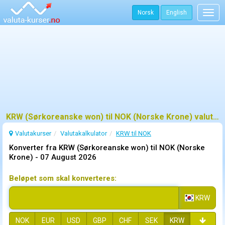
Norsk
English
Togg
navig
KRW (Sørkoreanske won) til NOK (Norske Krone) valutaomregner
Valutakurser
Valutakalkulator
KRW til NOK
Konverter fra KRW (Sørkoreanske won) til NOK (Norske
Krone) -
07 August 2026
Beløpet som skal konverteres:
KRW
NOK
EUR
USD
GBP
CHF
SEK
KRW