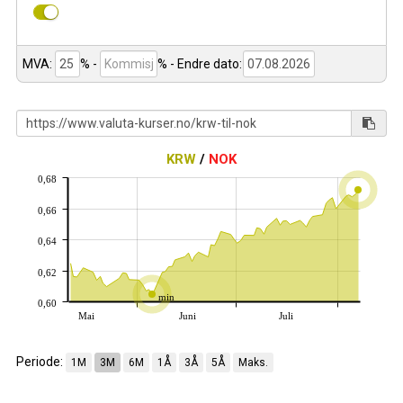
MVA:
% -
%
- Endre dato:
KRW
/
NOK
0,68
0,66
0,64
0,62
min
0,60
Mai
Juni
Juli
Periode:
1M
3M
6M
1Å
3Å
5Å
Maks.