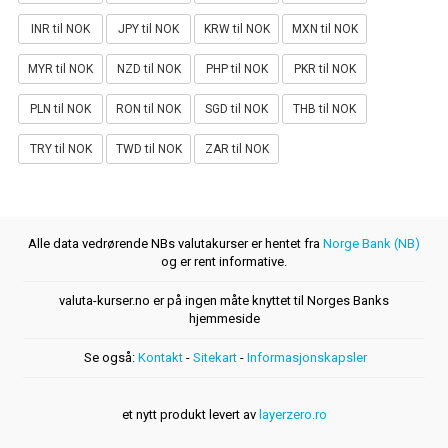
INR til NOK
JPY til NOK
KRW til NOK
MXN til NOK
MYR til NOK
NZD til NOK
PHP til NOK
PKR til NOK
PLN til NOK
RON til NOK
SGD til NOK
THB til NOK
TRY til NOK
TWD til NOK
ZAR til NOK
Alle data vedrørende NBs valutakurser er hentet fra
Norge Bank (NB)
og er rent informative.
valuta-kurser.no er på ingen måte knyttet til Norges Banks
hjemmeside
Se også:
Kontakt
-
Sitekart
-
Informasjonskapsler
et nytt produkt levert av
layerzero.ro