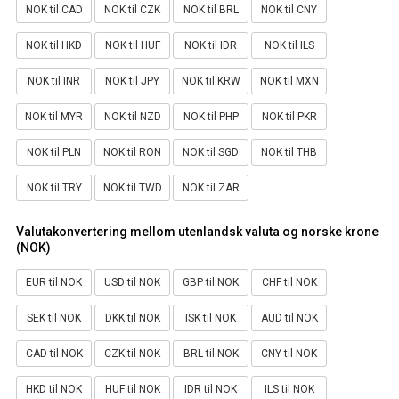
NOK til CAD
NOK til CZK
NOK til BRL
NOK til CNY
NOK til HKD
NOK til HUF
NOK til IDR
NOK til ILS
NOK til INR
NOK til JPY
NOK til KRW
NOK til MXN
NOK til MYR
NOK til NZD
NOK til PHP
NOK til PKR
NOK til PLN
NOK til RON
NOK til SGD
NOK til THB
NOK til TRY
NOK til TWD
NOK til ZAR
Valutakonvertering mellom utenlandsk valuta og norske krone
(NOK)
EUR til NOK
USD til NOK
GBP til NOK
CHF til NOK
SEK til NOK
DKK til NOK
ISK til NOK
AUD til NOK
CAD til NOK
CZK til NOK
BRL til NOK
CNY til NOK
HKD til NOK
HUF til NOK
IDR til NOK
ILS til NOK