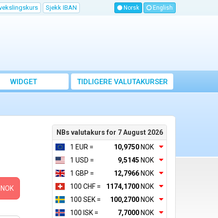
vekslingskurs
Sjekk IBAN
Norsk
English
WIDGET
TIDLIGERE VALUTAKURSER
NBs valutakurs for 7 August 2026
1 EUR =
10,9750
NOK
1 USD =
9,5145
NOK
1 GBP =
12,7966
NOK
100 CHF =
1174,1700
NOK
NOK
100 SEK =
100,2700
NOK
100 ISK =
7,7000
NOK