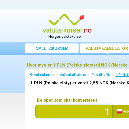
Norges valutakurser
VALUTAKURSER
VALUTAKALKULATOR
Hvor mye er 1 PLN (Polske zloty) til NOK (Norske
Valutakurser
Valutakalkulator
PLN til NOK
1 PLN ti
1 PLN (Polske zloty) er verdt 2,55 NOK (Norske 
Beløpet som skal konverteres:
PL