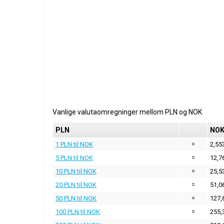
Vanlige valutaomregninger mellom
PLN
og
NOK
PLN
NO
1 PLN til NOK
=
2,55
5 PLN til NOK
=
12,7
10 PLN til NOK
=
25,5
20 PLN til NOK
=
51,0
50 PLN til NOK
=
127,
100 PLN til NOK
=
255,