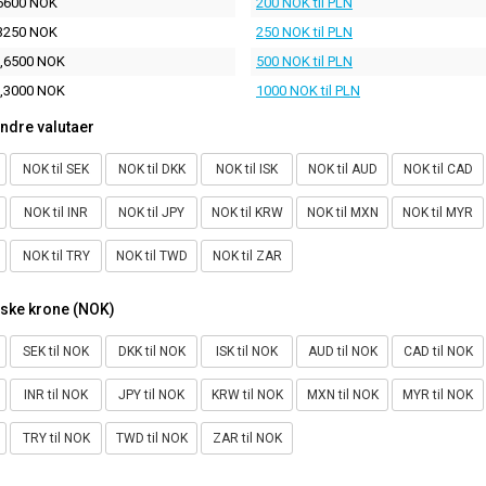
6600 NOK
200 NOK til PLN
3250 NOK
250 NOK til PLN
,6500 NOK
500 NOK til PLN
,3000 NOK
1000 NOK til PLN
ndre valutaer
NOK til SEK
NOK til DKK
NOK til ISK
NOK til AUD
NOK til CAD
NOK til INR
NOK til JPY
NOK til KRW
NOK til MXN
NOK til MYR
NOK til TRY
NOK til TWD
NOK til ZAR
rske krone (NOK)
SEK til NOK
DKK til NOK
ISK til NOK
AUD til NOK
CAD til NOK
INR til NOK
JPY til NOK
KRW til NOK
MXN til NOK
MYR til NOK
TRY til NOK
TWD til NOK
ZAR til NOK