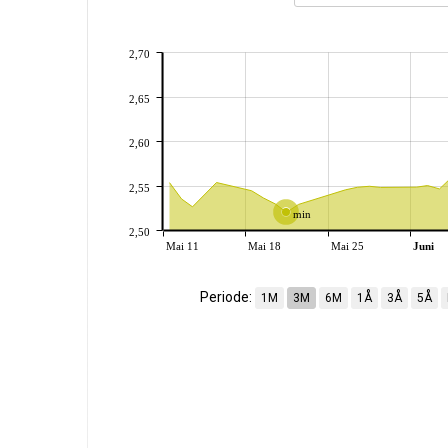
2,70
2,65
2,60
2,55
min
2,50
Mai 11
Mai 18
Mai 25
Juni
Periode:
1M
3M
6M
1Å
3Å
5Å