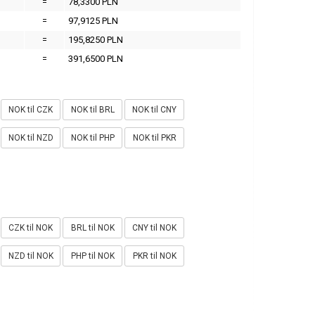
=
78,3300 PLN
=
97,9125 PLN
=
195,8250 PLN
=
391,6500 PLN
NOK til CZK
NOK til BRL
NOK til CNY
NOK til NZD
NOK til PHP
NOK til PKR
CZK til NOK
BRL til NOK
CNY til NOK
NZD til NOK
PHP til NOK
PKR til NOK