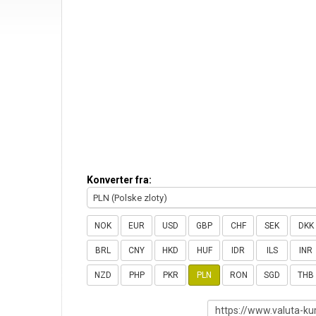
Konverter fra:
PLN (Polske zloty)
NOK
EUR
USD
GBP
CHF
SEK
DKK
BRL
CNY
HKD
HUF
IDR
ILS
INR
NZD
PHP
PKR
PLN
RON
SGD
THB