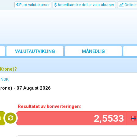
Euro valutakurser
Amerikanske dollar valutakurser
Online 
VALUTAUTVIKLING
MÅNEDLIG
GJENNOMSNITTSKURS
 Krone)?
l NOK
Krone) -
07 August 2026
Resultatet av konverteringen:
N