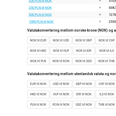
200 PLN til NOK
=
510,
250 PLN til NOK
=
638,
500 PLN til NOK
=
1276
1000 PLN til NOK
=
2553
Valutakonvertering mellom norske krone (NOK) og a
NOK til EUR
NOK til USD
NOK til GBP
NOK til CHF
NOK til HKD
NOK til HUF
NOK til IDR
NOK til ILS
NOK til PLN
NOK til RON
NOK til SGD
NOK til THB
Valutakonvertering mellom utenlandsk valuta og no
EUR til NOK
USD til NOK
GBP til NOK
CHF til NOK
HKD til NOK
HUF til NOK
IDR til NOK
ILS til NOK
PLN til NOK
RON til NOK
SGD til NOK
THB til NOK