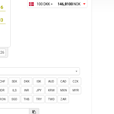
100 DKK =
146,8100
NOK
CHF
SEK
DKK
ISK
AUD
CAD
CZK
IDR
ILS
INR
JPY
KRW
MXN
MYR
RON
SGD
THB
TRY
TWD
ZAR