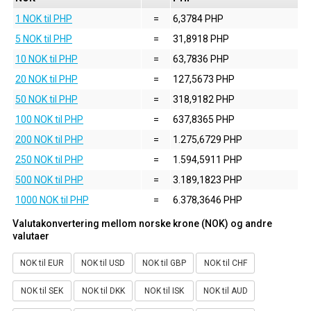
1 NOK til PHP
=
6,3784 PHP
5 NOK til PHP
=
31,8918 PHP
10 NOK til PHP
=
63,7836 PHP
20 NOK til PHP
=
127,5673 PHP
50 NOK til PHP
=
318,9182 PHP
100 NOK til PHP
=
637,8365 PHP
200 NOK til PHP
=
1.275,6729 PHP
250 NOK til PHP
=
1.594,5911 PHP
500 NOK til PHP
=
3.189,1823 PHP
1000 NOK til PHP
=
6.378,3646 PHP
Valutakonvertering mellom norske krone (NOK) og andre
valutaer
NOK til EUR
NOK til USD
NOK til GBP
NOK til CHF
NOK til SEK
NOK til DKK
NOK til ISK
NOK til AUD