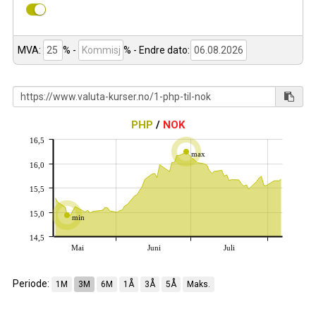
MVA:
% -
%
- Endre dato:
PHP
/
NOK
16,5
max
16,0
15,5
15,0
min
14,5
Mai
Juni
Juli
Periode:
1M
3M
6M
1Å
3Å
5Å
Maks.