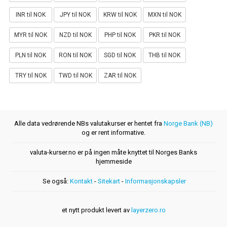
INR til NOK
JPY til NOK
KRW til NOK
MXN til NOK
MYR til NOK
NZD til NOK
PHP til NOK
PKR til NOK
PLN til NOK
RON til NOK
SGD til NOK
THB til NOK
TRY til NOK
TWD til NOK
ZAR til NOK
Alle data vedrørende NBs valutakurser er hentet fra
Norge Bank (NB)
og er rent informative.
valuta-kurser.no er på ingen måte knyttet til Norges Banks
hjemmeside
Se også:
Kontakt
-
Sitekart
-
Informasjonskapsler
et nytt produkt levert av
layerzero.ro