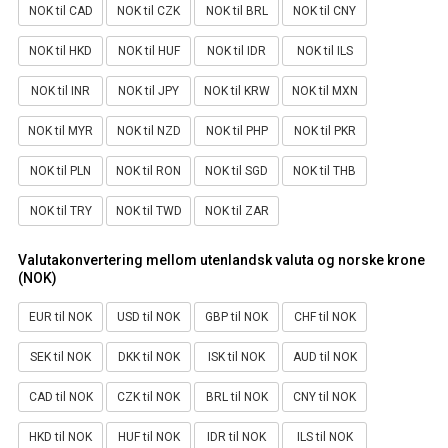
NOK til CAD
NOK til CZK
NOK til BRL
NOK til CNY
NOK til HKD
NOK til HUF
NOK til IDR
NOK til ILS
NOK til INR
NOK til JPY
NOK til KRW
NOK til MXN
NOK til MYR
NOK til NZD
NOK til PHP
NOK til PKR
NOK til PLN
NOK til RON
NOK til SGD
NOK til THB
NOK til TRY
NOK til TWD
NOK til ZAR
Valutakonvertering mellom utenlandsk valuta og norske krone
(NOK)
EUR til NOK
USD til NOK
GBP til NOK
CHF til NOK
SEK til NOK
DKK til NOK
ISK til NOK
AUD til NOK
CAD til NOK
CZK til NOK
BRL til NOK
CNY til NOK
HKD til NOK
HUF til NOK
IDR til NOK
ILS til NOK