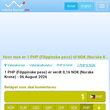
Norsk
English
Togg
navig
Hvor mye er 1 PHP (Filippinske peso) til NOK (Norske Krone)?
Valutakurser
Valutakalkulator
PHP til NOK
1 PHP til NOK
1 PHP (Filippinske peso) er verdt 0,16 NOK (Norske
Krone) -
06 August 2026
Beløpet som skal konverteres:
PHP
NOK
EUR
USD
GBP
CHF
SEK
PHP