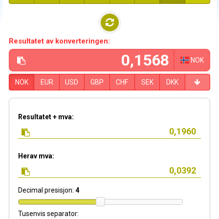
Resultatet av konverteringen:
NOK
NOK
EUR
USD
GBP
CHF
SEK
DKK
Resultatet + mva:
Herav mva:
Decimal presisjon:
4
Tusenvis separator: