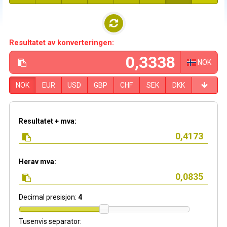
Resultatet av konverteringen:
NOK
NOK
EUR
USD
GBP
CHF
SEK
DKK
Resultatet + mva:
Herav mva:
Decimal presisjon:
4
Tusenvis separator: