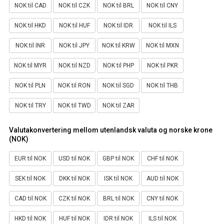
NOK til CAD
NOK til CZK
NOK til BRL
NOK til CNY
NOK til HKD
NOK til HUF
NOK til IDR
NOK til ILS
NOK til INR
NOK til JPY
NOK til KRW
NOK til MXN
NOK til MYR
NOK til NZD
NOK til PHP
NOK til PKR
NOK til PLN
NOK til RON
NOK til SGD
NOK til THB
NOK til TRY
NOK til TWD
NOK til ZAR
Valutakonvertering mellom utenlandsk valuta og norske krone
(NOK)
EUR til NOK
USD til NOK
GBP til NOK
CHF til NOK
SEK til NOK
DKK til NOK
ISK til NOK
AUD til NOK
CAD til NOK
CZK til NOK
BRL til NOK
CNY til NOK
HKD til NOK
HUF til NOK
IDR til NOK
ILS til NOK