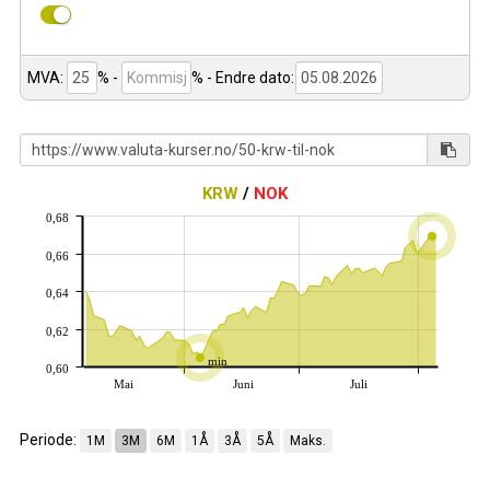
MVA:
% -
%
- Endre dato:
KRW
/
NOK
0,68
0,66
0,64
0,62
min
0,60
Mai
Juni
Juli
Periode:
1M
3M
6M
1Å
3Å
5Å
Maks.