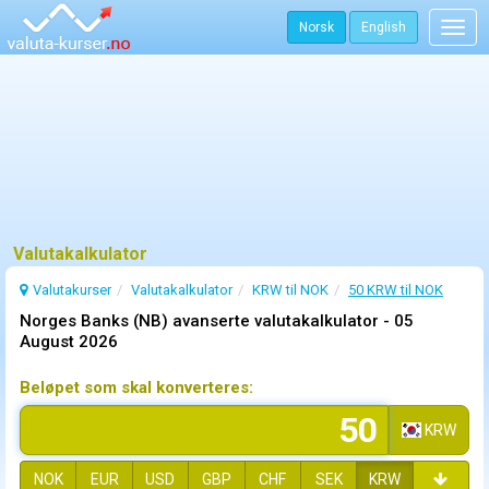
Norsk
English
Togg
navig
Valutakalkulator
Valutakurser
Valutakalkulator
KRW til NOK
50 KRW til NOK
Norges Banks (NB) avanserte valutakalkulator -
05
August 2026
Beløpet som skal konverteres:
KRW
NOK
EUR
USD
GBP
CHF
SEK
KRW