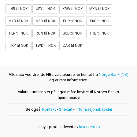
INR til NOK
JPY til NOK
KRW til NOK
MXN til NOK
MYR til NOK
NZD til NOK
PHP til NOK
PKR til NOK
PLN til NOK
RON til NOK
SGD til NOK
THB til NOK
TRY til NOK
TWD til NOK
ZAR til NOK
Alle data vedrørende NBs valutakurser er hentet fra
Norge Bank (NB)
og er rent informative.
valuta-kurser.no er på ingen måte knyttet til Norges Banks
hjemmeside
Se også:
Kontakt
-
Sitekart
-
Informasjonskapsler
et nytt produkt levert av
layerzero.ro