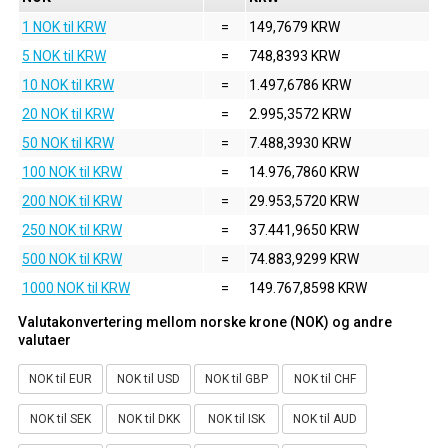
1 NOK til KRW
=
149,7679 KRW
5 NOK til KRW
=
748,8393 KRW
10 NOK til KRW
=
1.497,6786 KRW
20 NOK til KRW
=
2.995,3572 KRW
50 NOK til KRW
=
7.488,3930 KRW
100 NOK til KRW
=
14.976,7860 KRW
200 NOK til KRW
=
29.953,5720 KRW
250 NOK til KRW
=
37.441,9650 KRW
500 NOK til KRW
=
74.883,9299 KRW
1000 NOK til KRW
=
149.767,8598 KRW
Valutakonvertering mellom norske krone (NOK) og andre
valutaer
NOK til EUR
NOK til USD
NOK til GBP
NOK til CHF
NOK til SEK
NOK til DKK
NOK til ISK
NOK til AUD