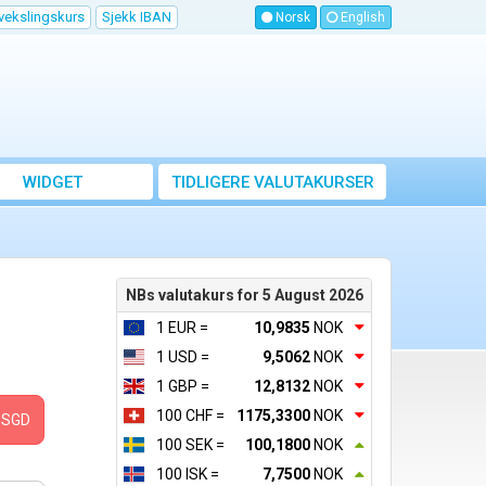
vekslingskurs
Sjekk IBAN
Norsk
English
WIDGET
TIDLIGERE VALUTAKURSER
NBs valutakurs for 5 August 2026
1 EUR =
10,9835
NOK
1 USD =
9,5062
NOK
1 GBP =
12,8132
NOK
100 CHF =
1175,3300
NOK
SGD
100 SEK =
100,1800
NOK
100 ISK =
7,7500
NOK