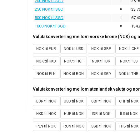
200 NOK til SGD
=
26,9
250 NOK til SGD
=
33,7
500 NOK til SGD
=
67,4
1000 NOK til SGD
=
134,
Valutakonvertering mellom norske krone (NOK) og a
NOK til EUR
NOK til USD
NOK til GBP
NOK til CHF
NOK til HKD
NOK til HUF
NOK til IDR
NOK til ILS
NOK til PLN
NOK til RON
NOK til SGD
NOK til THB
Valutakonvertering mellom utenlandsk valuta og no
EUR til NOK
USD til NOK
GBP til NOK
CHF til NOK
HKD til NOK
HUF til NOK
IDR til NOK
ILS til NOK
PLN til NOK
RON til NOK
SGD til NOK
THB til NOK