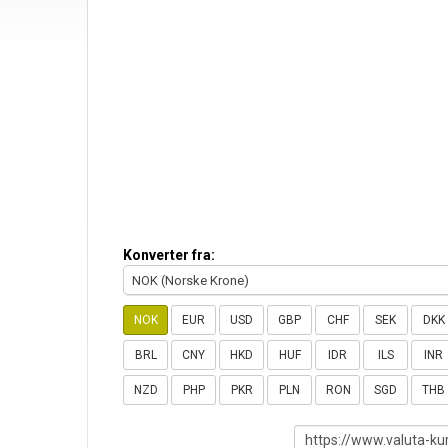
Konverter fra:
NOK (Norske Krone)
NOK
EUR
USD
GBP
CHF
SEK
DKK
BRL
CNY
HKD
HUF
IDR
ILS
INR
NZD
PHP
PKR
PLN
RON
SGD
THB