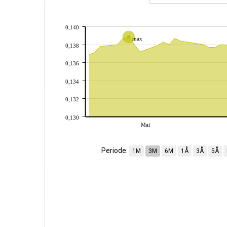
0,140
max
0,138
0,136
0,134
0,132
0,130
Mai
Periode:
1M
3M
6M
1Å
3Å
5Å