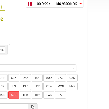
100 DKK =
146,9300
NOK
CHF
SEK
DKK
ISK
AUD
CAD
CZK
IDR
ILS
INR
JPY
KRW
MXN
MYR
RON
SGD
THB
TRY
TWD
ZAR