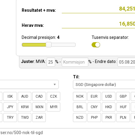
Resultatet + mva:
Herav mva:
Decimal presisjon:
4
Tusenvis separator:
Juster
:
MVA:
% -
%
- Endre dato:
Til:
SGD (Singapore dollar)
ISK
AUD
CAD
CZK
NOK
EUR
USD
GBP
JPY
KRW
MXN
MYR
BRL
CNY
HKD
HUF
TRY
TWD
ZAR
NZD
PHP
PKR
PLN