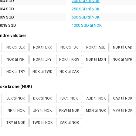
604 SGD
200 SGD til NOK
004 SGD
250 SGD til NOK
009 SGD
500 SGD til NOK
8018 SGD
1000 SGD til NOK
ndre valutaer
NOK til SEK
NOK til DKK
NOK til ISK
NOK til AUD
NOK til CAD
NOK til INR
NOK til JPY
NOK til KRW
NOK til MXN
NOK til MYR
NOK til TRY
NOK til TWD
NOK til ZAR
rske krone (NOK)
SEK til NOK
DKK til NOK
ISK til NOK
AUD til NOK
CAD til NOK
INR til NOK
JPY til NOK
KRW til NOK
MXN til NOK
MYR til NOK
TRY til NOK
TWD til NOK
ZAR til NOK