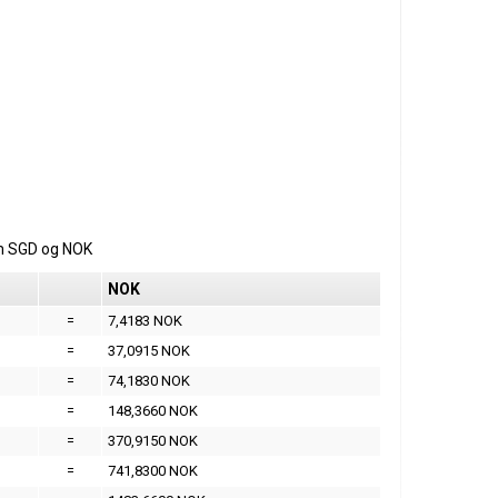
m
SGD
og
NOK
NOK
=
7,4183 NOK
=
37,0915 NOK
=
74,1830 NOK
=
148,3660 NOK
=
370,9150 NOK
=
741,8300 NOK