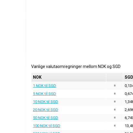
Vanlige valutaomregninger mellom
NOK
og
SGD
NOK
SG
1 NOK til SGD
=
0,13
5 NOK til SGD
=
0,67
10 NOK til SGD
=
1,34
20 NOK til SGD
=
2,69
50 NOK til SGD
=
6,74
100 NOK til SGD
=
13,4