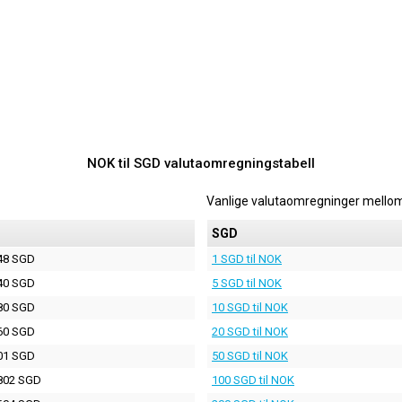
NOK til SGD valutaomregningstabell
Vanlige valutaomregninger mello
D
SGD
48 SGD
1 SGD til NOK
40 SGD
5 SGD til NOK
80 SGD
10 SGD til NOK
60 SGD
20 SGD til NOK
01 SGD
50 SGD til NOK
802 SGD
100 SGD til NOK