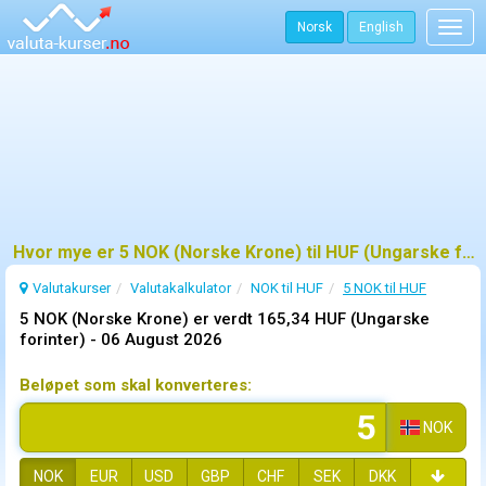
Norsk
English
Togg
navig
Hvor mye er 5 NOK (Norske Krone) til HUF (Ungarske forinter)?
Valutakurser
Valutakalkulator
NOK til HUF
5 NOK til HUF
5 NOK (Norske Krone) er verdt 165,34 HUF (Ungarske
forinter) -
06 August 2026
Beløpet som skal konverteres:
NOK
NOK
EUR
USD
GBP
CHF
SEK
DKK