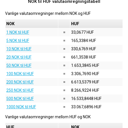
NOK til HUF valutaomregningstabell
Vanlige valutaomregninger mellom
NOK
og
HUF
NOK
HUF
1 NOK til HUF
=
33,0677 HUF
5 NOK til HUF
=
165,3384 HUF
10 NOK til HUF
=
330,6769 HUF
20 NOK til HUF
=
661,3538 HUF
50 NOK til HUF
=
1.653,3845 HUF
100 NOK til HUF
=
3.306,7690 HUF
200 NOK til HUF
=
6.613,5379 HUF
250 NOK til HUF
=
8.266,9224 HUF
500 NOK til HUF
=
16.533,8448 HUF
1000 NOK til HUF
=
33.067,6896 HUF
Vanlige valutaomregninger mellom
HUF
og
NOK
HUF
NOK