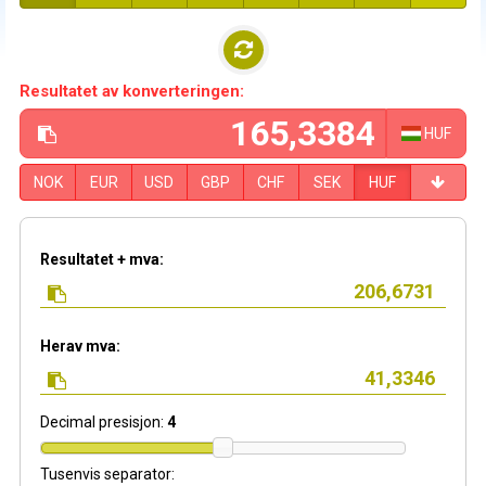
Resultatet av konverteringen:
HUF
NOK
EUR
USD
GBP
CHF
SEK
HUF
Resultatet + mva:
Herav mva:
Decimal presisjon:
4
Tusenvis separator: