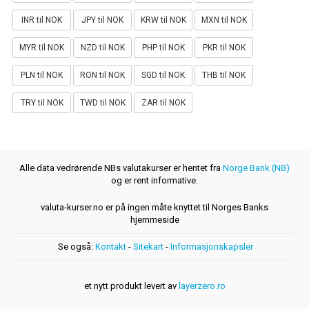
INR til NOK
JPY til NOK
KRW til NOK
MXN til NOK
MYR til NOK
NZD til NOK
PHP til NOK
PKR til NOK
PLN til NOK
RON til NOK
SGD til NOK
THB til NOK
TRY til NOK
TWD til NOK
ZAR til NOK
Alle data vedrørende NBs valutakurser er hentet fra
Norge Bank (NB)
og er rent informative.
valuta-kurser.no er på ingen måte knyttet til Norges Banks
hjemmeside
Se også:
Kontakt
-
Sitekart
-
Informasjonskapsler
et nytt produkt levert av
layerzero.ro