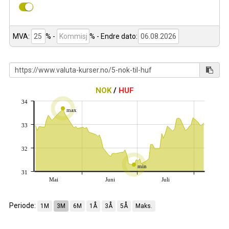
MVA:
% -
%
- Endre dato:
NOK
/
HUF
34
max
33
32
min
31
Mai
Juni
Juli
Periode:
1M
3M
6M
1Å
3Å
5Å
Maks.