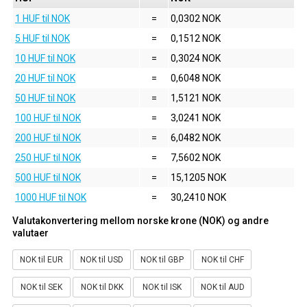
1 HUF til NOK
=
0,0302 NOK
5 HUF til NOK
=
0,1512 NOK
10 HUF til NOK
=
0,3024 NOK
20 HUF til NOK
=
0,6048 NOK
50 HUF til NOK
=
1,5121 NOK
100 HUF til NOK
=
3,0241 NOK
200 HUF til NOK
=
6,0482 NOK
250 HUF til NOK
=
7,5602 NOK
500 HUF til NOK
=
15,1205 NOK
1000 HUF til NOK
=
30,2410 NOK
Valutakonvertering mellom norske krone (NOK) og andre
valutaer
NOK til EUR
NOK til USD
NOK til GBP
NOK til CHF
NOK til SEK
NOK til DKK
NOK til ISK
NOK til AUD