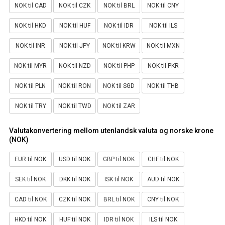
NOK til CAD
NOK til CZK
NOK til BRL
NOK til CNY
NOK til HKD
NOK til HUF
NOK til IDR
NOK til ILS
NOK til INR
NOK til JPY
NOK til KRW
NOK til MXN
NOK til MYR
NOK til NZD
NOK til PHP
NOK til PKR
NOK til PLN
NOK til RON
NOK til SGD
NOK til THB
NOK til TRY
NOK til TWD
NOK til ZAR
Valutakonvertering mellom utenlandsk valuta og norske krone
(NOK)
EUR til NOK
USD til NOK
GBP til NOK
CHF til NOK
SEK til NOK
DKK til NOK
ISK til NOK
AUD til NOK
CAD til NOK
CZK til NOK
BRL til NOK
CNY til NOK
HKD til NOK
HUF til NOK
IDR til NOK
ILS til NOK