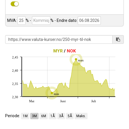
MVA:
% -
%
- Endre dato:
MYR
/
NOK
2,45
max
2,40
2,35
min
2,30
Mai
Juni
Juli
Periode:
1M
3M
6M
1Å
3Å
5Å
Maks.