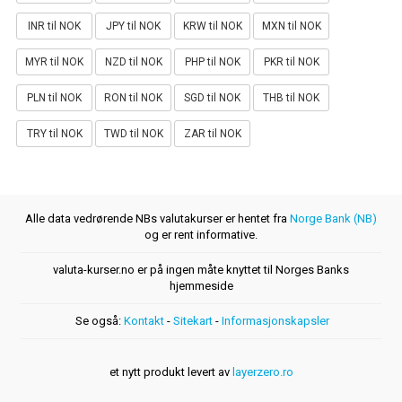
INR til NOK
JPY til NOK
KRW til NOK
MXN til NOK
MYR til NOK
NZD til NOK
PHP til NOK
PKR til NOK
PLN til NOK
RON til NOK
SGD til NOK
THB til NOK
TRY til NOK
TWD til NOK
ZAR til NOK
Alle data vedrørende NBs valutakurser er hentet fra
Norge Bank (NB)
og er rent informative.
valuta-kurser.no er på ingen måte knyttet til Norges Banks
hjemmeside
Se også:
Kontakt
-
Sitekart
-
Informasjonskapsler
et nytt produkt levert av
layerzero.ro