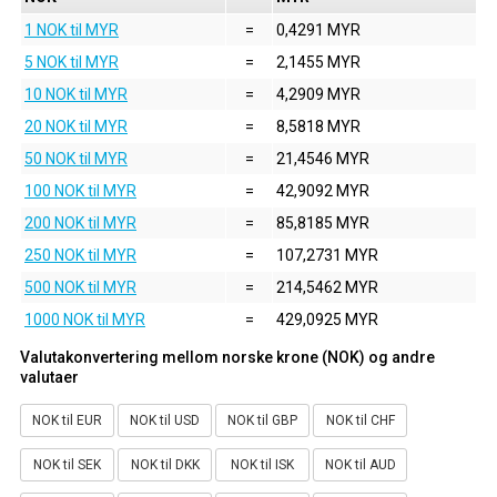
1 NOK til MYR
=
0,4291 MYR
5 NOK til MYR
=
2,1455 MYR
10 NOK til MYR
=
4,2909 MYR
20 NOK til MYR
=
8,5818 MYR
50 NOK til MYR
=
21,4546 MYR
100 NOK til MYR
=
42,9092 MYR
200 NOK til MYR
=
85,8185 MYR
250 NOK til MYR
=
107,2731 MYR
500 NOK til MYR
=
214,5462 MYR
1000 NOK til MYR
=
429,0925 MYR
Valutakonvertering mellom norske krone (NOK) og andre
valutaer
NOK til EUR
NOK til USD
NOK til GBP
NOK til CHF
NOK til SEK
NOK til DKK
NOK til ISK
NOK til AUD