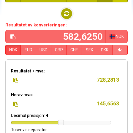
Resultatet av konverteringen:
NOK
NOK
EUR
USD
GBP
CHF
SEK
DKK
Resultatet + mva:
Herav mva:
Decimal presisjon:
4
Tusenvis separator: