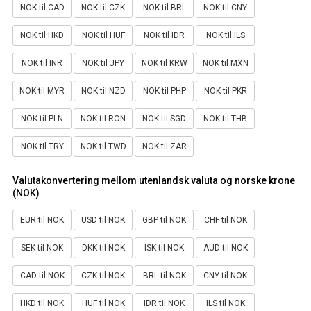
NOK til CAD
NOK til CZK
NOK til BRL
NOK til CNY
NOK til HKD
NOK til HUF
NOK til IDR
NOK til ILS
NOK til INR
NOK til JPY
NOK til KRW
NOK til MXN
NOK til MYR
NOK til NZD
NOK til PHP
NOK til PKR
NOK til PLN
NOK til RON
NOK til SGD
NOK til THB
NOK til TRY
NOK til TWD
NOK til ZAR
Valutakonvertering mellom utenlandsk valuta og norske krone
(NOK)
EUR til NOK
USD til NOK
GBP til NOK
CHF til NOK
SEK til NOK
DKK til NOK
ISK til NOK
AUD til NOK
CAD til NOK
CZK til NOK
BRL til NOK
CNY til NOK
HKD til NOK
HUF til NOK
IDR til NOK
ILS til NOK