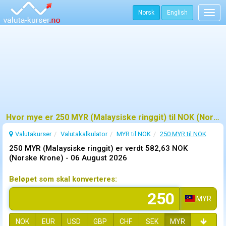
Norsk
English
Togg
navig
Hvor mye er 250 MYR (Malaysiske ringgit) til NOK (Norske Krone)?
Valutakurser
Valutakalkulator
MYR til NOK
250 MYR til NOK
250 MYR (Malaysiske ringgit) er verdt 582,63 NOK
(Norske Krone) -
06 August 2026
Beløpet som skal konverteres:
MYR
NOK
EUR
USD
GBP
CHF
SEK
MYR