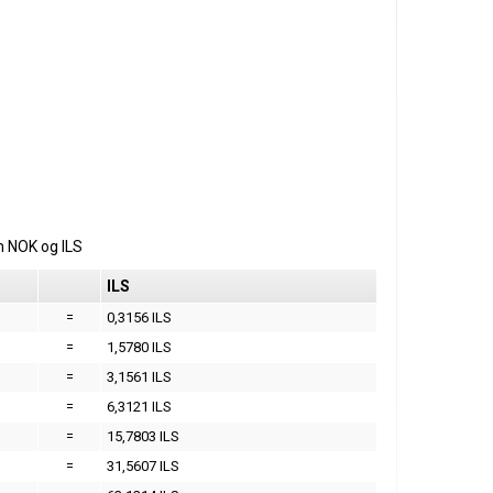
m
NOK
og
ILS
ILS
=
0,3156 ILS
=
1,5780 ILS
=
3,1561 ILS
=
6,3121 ILS
=
15,7803 ILS
=
31,5607 ILS