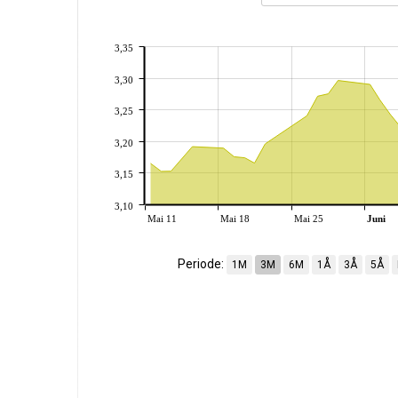
3,35
3,30
3,25
3,20
3,15
3,10
Mai 11
Mai 18
Mai 25
Juni
Periode:
1M
3M
6M
1Å
3Å
5Å