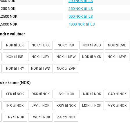
7000 NOK
200 NOK til ILS
1250 NOK
250 NOK til ILS
,2500 NOK
500 NOK til ILS
,5000 NOK
1000 NOK til ILS
ndre valutaer
NOK til SEK
NOK til DKK
NOK til ISK
NOK til AUD
NOK til CAD
NOK til INR
NOK til JPY
NOK til KRW
NOK til MXN
NOK til MYR
NOK til TRY
NOK til TWD
NOK til ZAR
rske krone (NOK)
SEK til NOK
DKK til NOK
ISK til NOK
AUD til NOK
CAD til NOK
INR til NOK
JPY til NOK
KRW til NOK
MXN til NOK
MYR til NOK
TRY til NOK
TWD til NOK
ZAR til NOK