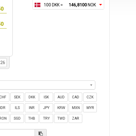
100 DKK =
146,8100
NOK
CHF
SEK
DKK
ISK
AUD
CAD
CZK
IDR
ILS
INR
JPY
KRW
MXN
MYR
RON
SGD
THB
TRY
TWD
ZAR