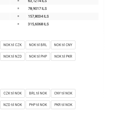
=
63,1214 ILS
=
78,9017 ILS
=
157,8034 ILS
=
315,6068 ILS
NOK til CZK
NOK til BRL
NOK til CNY
NOK til NZD
NOK til PHP
NOK til PKR
CZK til NOK
BRL til NOK
CNY til NOK
NZD til NOK
PHP til NOK
PKR til NOK