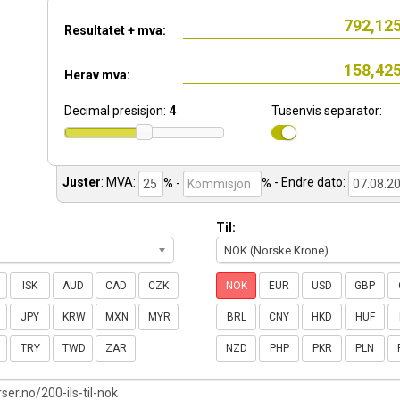
Resultatet + mva:
Herav mva:
Decimal presisjon:
4
Tusenvis separator:
Juster
:
MVA:
% -
%
- Endre dato:
Til:
NOK (Norske Krone)
ISK
AUD
CAD
CZK
NOK
EUR
USD
GBP
JPY
KRW
MXN
MYR
BRL
CNY
HKD
HUF
TRY
TWD
ZAR
NZD
PHP
PKR
PLN