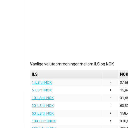
Vanlige valutaomregninger mellom
ILS
og
NOK
ILS
NO
1 ILS til NOK
=
3,16
5 ILS til NOK
=
15,8
10 ILS til NOK
=
31,6
20 ILS til NOK
=
63,3
50 ILS til NOK
=
158,
100 ILS til NOK
=
316,