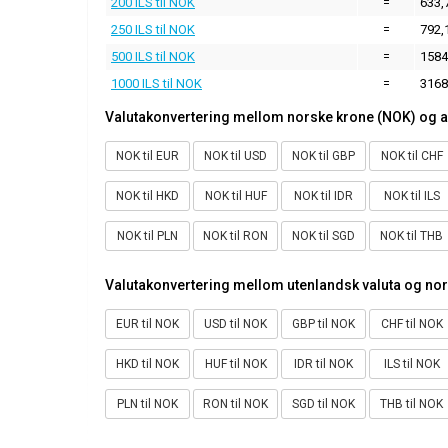
200 ILS til NOK
=
633,
250 ILS til NOK
=
792,
500 ILS til NOK
=
1584
1000 ILS til NOK
=
3168
Valutakonvertering mellom norske krone (NOK) og a
NOK til EUR
NOK til USD
NOK til GBP
NOK til CHF
NOK til HKD
NOK til HUF
NOK til IDR
NOK til ILS
NOK til PLN
NOK til RON
NOK til SGD
NOK til THB
Valutakonvertering mellom utenlandsk valuta og no
EUR til NOK
USD til NOK
GBP til NOK
CHF til NOK
HKD til NOK
HUF til NOK
IDR til NOK
ILS til NOK
PLN til NOK
RON til NOK
SGD til NOK
THB til NOK