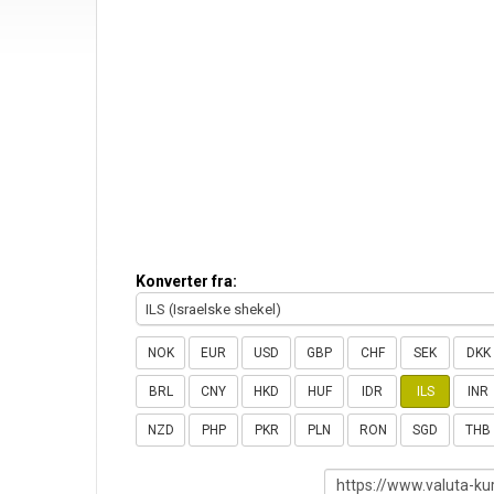
Konverter fra:
ILS (Israelske shekel)
NOK
EUR
USD
GBP
CHF
SEK
DKK
BRL
CNY
HKD
HUF
IDR
ILS
INR
NZD
PHP
PKR
PLN
RON
SGD
THB