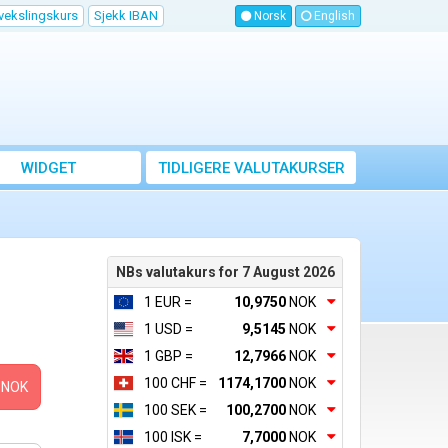
vekslingskurs
Sjekk IBAN
Norsk
English
WIDGET
TIDLIGERE VALUTAKURSER
NBs valutakurs for 7 August 2026
1 EUR =
10,9750
NOK
1 USD =
9,5145
NOK
1 GBP =
12,7966
NOK
100 CHF =
1174,1700
NOK
NOK
100 SEK =
100,2700
NOK
100 ISK =
7,7000
NOK