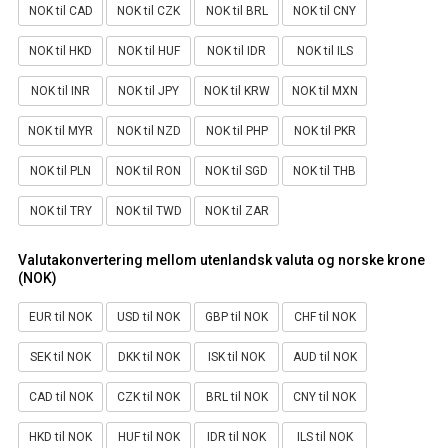
NOK til CAD
NOK til CZK
NOK til BRL
NOK til CNY
NOK til HKD
NOK til HUF
NOK til IDR
NOK til ILS
NOK til INR
NOK til JPY
NOK til KRW
NOK til MXN
NOK til MYR
NOK til NZD
NOK til PHP
NOK til PKR
NOK til PLN
NOK til RON
NOK til SGD
NOK til THB
NOK til TRY
NOK til TWD
NOK til ZAR
Valutakonvertering mellom utenlandsk valuta og norske krone
(NOK)
EUR til NOK
USD til NOK
GBP til NOK
CHF til NOK
SEK til NOK
DKK til NOK
ISK til NOK
AUD til NOK
CAD til NOK
CZK til NOK
BRL til NOK
CNY til NOK
HKD til NOK
HUF til NOK
IDR til NOK
ILS til NOK