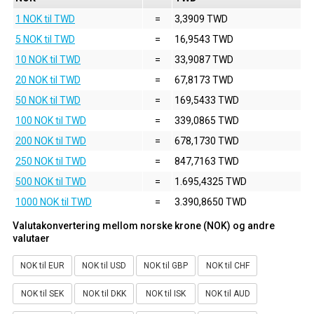
1 NOK til TWD
=
3,3909 TWD
5 NOK til TWD
=
16,9543 TWD
10 NOK til TWD
=
33,9087 TWD
20 NOK til TWD
=
67,8173 TWD
50 NOK til TWD
=
169,5433 TWD
100 NOK til TWD
=
339,0865 TWD
200 NOK til TWD
=
678,1730 TWD
250 NOK til TWD
=
847,7163 TWD
500 NOK til TWD
=
1.695,4325 TWD
1000 NOK til TWD
=
3.390,8650 TWD
Valutakonvertering mellom norske krone (NOK) og andre
valutaer
NOK til EUR
NOK til USD
NOK til GBP
NOK til CHF
NOK til SEK
NOK til DKK
NOK til ISK
NOK til AUD