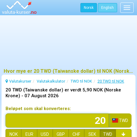
Norsk
English
Togg
navig
Hvor mye er 20 TWD (Taiwanske dollar) til NOK (Norske Krone)?
Valutakurser
Valutakalkulator
TWD til NOK
20 TWD til NOK
20 TWD (Taiwanske dollar) er verdt 5,90 NOK (Norske
Krone) -
07 August 2026
Beløpet som skal konverteres:
TWD
NOK
EUR
USD
GBP
CHF
SEK
TWD