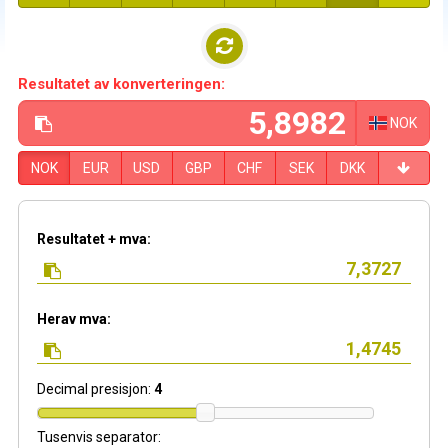
Resultatet av konverteringen:
NOK
NOK
EUR
USD
GBP
CHF
SEK
DKK
Resultatet + mva:
Herav mva:
Decimal presisjon:
4
Tusenvis separator: