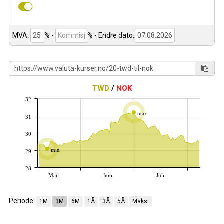
MVA:
% -
%
- Endre dato:
TWD
/
NOK
32
max
31
30
min
29
28
Mai
Juni
Juli
Periode:
1M
3M
6M
1Å
3Å
5Å
Maks.