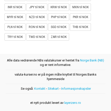
INR til NOK
JPY til NOK
KRW til NOK
MXN til NOK
MYR til NOK
NZD til NOK
PHP til NOK
PKR til NOK
PLN til NOK
RON til NOK
SGD til NOK
THB til NOK
TRY til NOK
TWD til NOK
ZAR til NOK
Alle data vedrørende NBs valutakurser er hentet fra
Norge Bank (NB)
og er rent informative.
valuta-kurser.no er på ingen måte knyttet til Norges Banks
hjemmeside
Se også:
Kontakt
-
Sitekart
-
Informasjonskapsler
et nytt produkt levert av
layerzero.ro