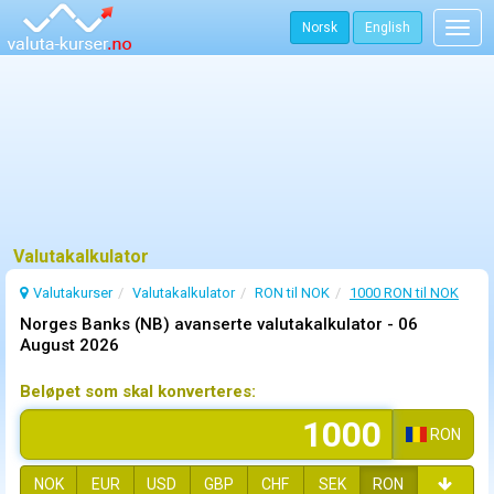
Norsk
English
Togg
navig
Valutakalkulator
Valutakurser
Valutakalkulator
RON til NOK
1000 RON til NOK
Norges Banks (NB) avanserte valutakalkulator -
06
August 2026
Beløpet som skal konverteres:
RON
NOK
EUR
USD
GBP
CHF
SEK
RON