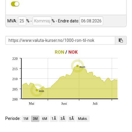
MVA:
% -
%
- Endre dato:
RON
/
NOK
220
max
215
210
205
min
200
Mai
Juni
Juli
Periode:
1M
3M
6M
1Å
3Å
5Å
Maks.