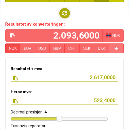
Resultatet av konverteringen:
NOK
NOK
EUR
USD
GBP
CHF
SEK
DKK
Resultatet + mva:
Herav mva:
Decimal presisjon:
4
Tusenvis separator: