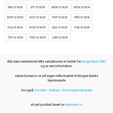
INR til NOK
JPY til NOK
KRW til NOK
MXN til NOK
MYR til NOK
NZD til NOK
PHP til NOK
PKR til NOK
PLN til NOK
RON til NOK
SGD til NOK
THB til NOK
TRY til NOK
TWD til NOK
ZAR til NOK
Alle data vedrørende NBs valutakurser er hentet fra
Norge Bank (NB)
og er rent informative.
valuta-kurser.no er på ingen måte knyttet til Norges Banks
hjemmeside
Se også:
Kontakt
-
Sitekart
-
Informasjonskapsler
et nytt produkt levert av
layerzero.ro