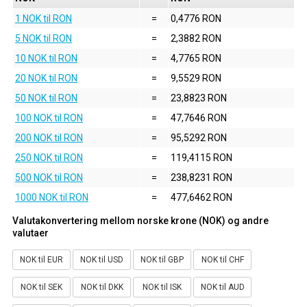
1 NOK til RON
=
0,4776 RON
5 NOK til RON
=
2,3882 RON
10 NOK til RON
=
4,7765 RON
20 NOK til RON
=
9,5529 RON
50 NOK til RON
=
23,8823 RON
100 NOK til RON
=
47,7646 RON
200 NOK til RON
=
95,5292 RON
250 NOK til RON
=
119,4115 RON
500 NOK til RON
=
238,8231 RON
1000 NOK til RON
=
477,6462 RON
Valutakonvertering mellom norske krone (NOK) og andre
valutaer
NOK til EUR
NOK til USD
NOK til GBP
NOK til CHF
NOK til SEK
NOK til DKK
NOK til ISK
NOK til AUD