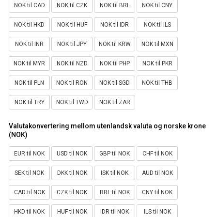
NOK til CAD
NOK til CZK
NOK til BRL
NOK til CNY
NOK til HKD
NOK til HUF
NOK til IDR
NOK til ILS
NOK til INR
NOK til JPY
NOK til KRW
NOK til MXN
NOK til MYR
NOK til NZD
NOK til PHP
NOK til PKR
NOK til PLN
NOK til RON
NOK til SGD
NOK til THB
NOK til TRY
NOK til TWD
NOK til ZAR
Valutakonvertering mellom utenlandsk valuta og norske krone
(NOK)
EUR til NOK
USD til NOK
GBP til NOK
CHF til NOK
SEK til NOK
DKK til NOK
ISK til NOK
AUD til NOK
CAD til NOK
CZK til NOK
BRL til NOK
CNY til NOK
HKD til NOK
HUF til NOK
IDR til NOK
ILS til NOK