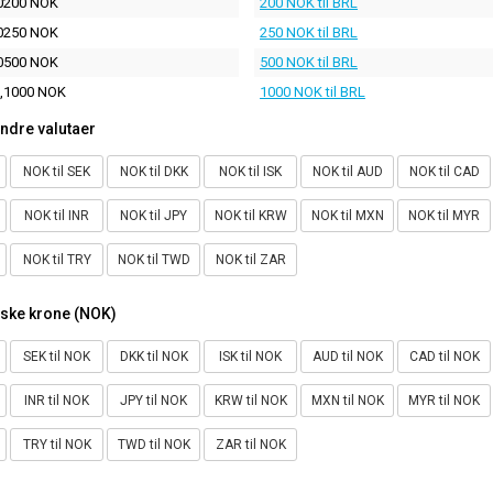
0200 NOK
200 NOK til BRL
0250 NOK
250 NOK til BRL
0500 NOK
500 NOK til BRL
,1000 NOK
1000 NOK til BRL
ndre valutaer
NOK til SEK
NOK til DKK
NOK til ISK
NOK til AUD
NOK til CAD
NOK til INR
NOK til JPY
NOK til KRW
NOK til MXN
NOK til MYR
NOK til TRY
NOK til TWD
NOK til ZAR
rske krone (NOK)
SEK til NOK
DKK til NOK
ISK til NOK
AUD til NOK
CAD til NOK
INR til NOK
JPY til NOK
KRW til NOK
MXN til NOK
MYR til NOK
TRY til NOK
TWD til NOK
ZAR til NOK