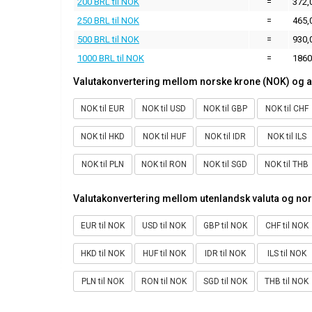
200 BRL til NOK
=
372,
250 BRL til NOK
=
465,
500 BRL til NOK
=
930,
1000 BRL til NOK
=
1860
Valutakonvertering mellom norske krone (NOK) og a
NOK til EUR
NOK til USD
NOK til GBP
NOK til CHF
NOK til HKD
NOK til HUF
NOK til IDR
NOK til ILS
NOK til PLN
NOK til RON
NOK til SGD
NOK til THB
Valutakonvertering mellom utenlandsk valuta og no
EUR til NOK
USD til NOK
GBP til NOK
CHF til NOK
HKD til NOK
HUF til NOK
IDR til NOK
ILS til NOK
PLN til NOK
RON til NOK
SGD til NOK
THB til NOK