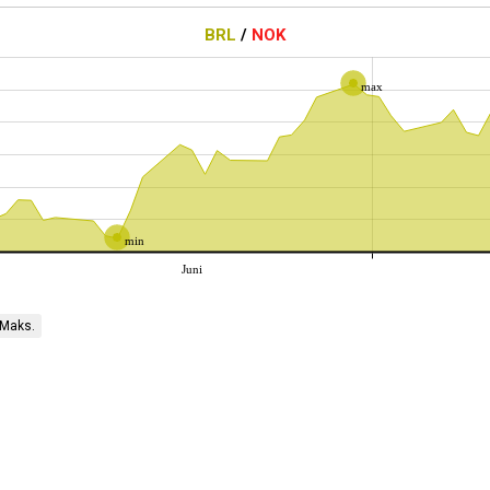
BRL
/
NOK
max
min
Juni
Maks.