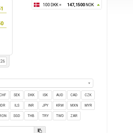
100 DKK =
147,1500
NOK
CHF
SEK
DKK
ISK
AUD
CAD
CZK
IDR
ILS
INR
JPY
KRW
MXN
MYR
RON
SGD
THB
TRY
TWD
ZAR