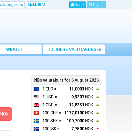
vekslingskurs
Sjekk IBAN
Norsk
English
WIDGET
TIDLIGERE VALUTAKURSER
NBs valutakurs for 6 August 2026
1 EUR =
11,0003
NOK
1 USD =
9,5307
NOK
1 GBP =
12,8351
NOK
100 CHF =
1177,0100
NOK
NOK
100 SEK =
100,7000
NOK
100 ISK =
7,7500
NOK