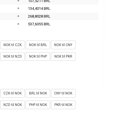
=
107,5211 BRL
=
134,4014 BRL
=
268,8028 BRL
=
537,6055 BRL
NOK til CZK
NOK til BRL
NOK til CNY
NOK til NZD
NOK til PHP
NOK til PKR
CZK til NOK
BRL til NOK
CNY til NOK
NZD til NOK
PHP til NOK
PKR til NOK