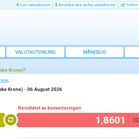
Euro valutakurser
Amerikanske dollar valutakurser
Online 
VALUTAUTVIKLING
MÅNEDLIG
GJENNOMSNITTSKURS
rske Krone)?
l NOK
rske Krone) -
06 August 2026
Resultatet av konverteringen:
L