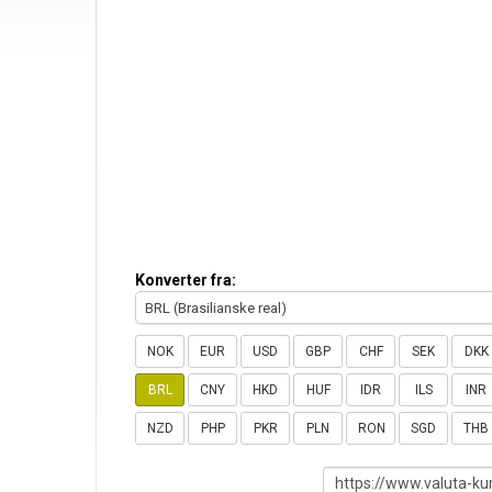
Konverter fra:
BRL (Brasilianske real)
NOK
EUR
USD
GBP
CHF
SEK
DKK
BRL
CNY
HKD
HUF
IDR
ILS
INR
NZD
PHP
PKR
PLN
RON
SGD
THB