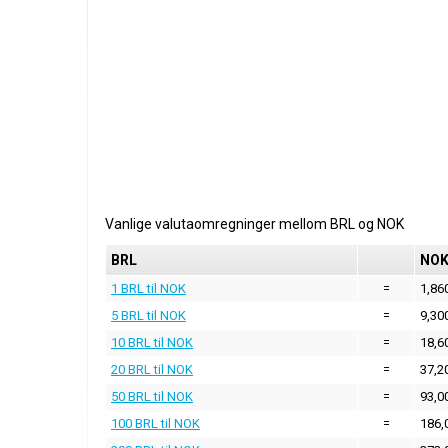
Vanlige valutaomregninger mellom
BRL
og
NOK
BRL
NO
1 BRL til NOK
=
1,86
5 BRL til NOK
=
9,30
10 BRL til NOK
=
18,6
20 BRL til NOK
=
37,2
50 BRL til NOK
=
93,0
100 BRL til NOK
=
186,