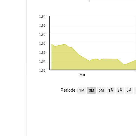
1,94
1,92
1,90
1,88
1,86
1,84
1,82
Mai
Periode:
1M
3M
6M
1Å
3Å
5Å