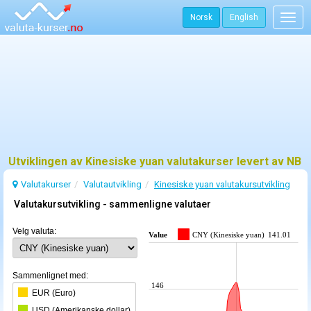
Norsk
English
Togg
navig
Utviklingen av Kinesiske yuan valutakurser levert av NB
Valutakurser
Valutautvikling
Kinesiske yuan valutakursutvikling
Valutakursutvikling - sammenligne valutaer
Velg valuta:
Value
CNY (Kinesiske yuan)
141.01
Sammenlignet med:
146
EUR (Euro)
USD (Amerikanske dollar)