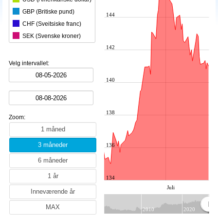
GBP (Britiske pund)
144
CHF (Sveitsiske franc)
SEK (Svenske kroner)
142
DKK (Danske kroner)
ISK (Islandske kroner)
Velg intervallet:
AUD (Australske dollar)
140
CAD (Kanadiske dollar)
CZK (Tsjekkiske koruna)
BRL (Brasilianske real)
138
Zoom:
HKD (Hong Kong dollar)
HUF (Ungarske forinter)
IDR (Indonesiske rupiah)
136
ILS (Israelske shekel)
INR (Indiske rupi)
134
JPY (Japanske yen)
Juli
KRW (Sørkoreanske won)
MXN (Meksikanske peso)
2010
2020